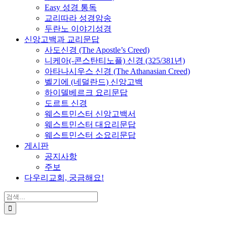
Easy 성경 통독
교리따라 성경암송
두란노 이야기성경
신앙고백과 교리문답
사도신경 (The Apostle’s Creed)
니케아(-콘스탄티노플) 신경 (325/381년)
아타나시우스 신경 (The Athanasian Creed)
벨기에 (네덜란드) 신앙고백
하이델베르크 요리문답
도르트 신경
웨스트민스터 신앙고백서
웨스트민스터 대요리문답
웨스트민스터 소요리문답
게시판
공지사항
주보
다우리교회, 궁금해요!
검
색
...