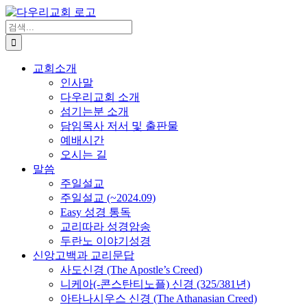
Skip
to
검
content
색
...
교회소개
인사말
다우리교회 소개
섬기는분 소개
담임목사 저서 및 출판물
예배시간
오시는 길
말씀
주일설교
주일설교 (~2024.09)
Easy 성경 통독
교리따라 성경암송
두란노 이야기성경
신앙고백과 교리문답
사도신경 (The Apostle’s Creed)
니케아(-콘스탄티노플) 신경 (325/381년)
아타나시우스 신경 (The Athanasian Creed)