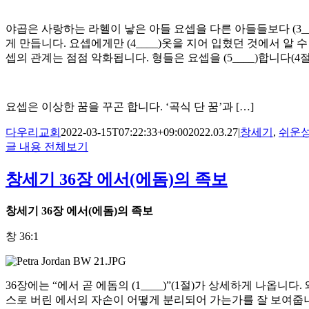
야곱은 사랑하는 라헬이 낳은 아들 요셉을 다른 아들들보다 (3__
게 만듭니다. 요셉에게만 (4____)옷을 지어 입혔던 것에서 알
셉의 관계는 점점 악화됩니다. 형들은 요셉을 (5____)합니다(4절).
요셉은 이상한 꿈을 꾸곤 합니다. ‘곡식 단 꿈’과 […]
다우리교회
2022-03-15T07:22:33+09:00
2022.03.27
|
창세기
,
쉬운
글 내용 전체보기
창세기 36장 에서(에돔)의 족보
창세기
36
장 에서
(
에돔
)
의 족보
창 36:1
36장에는 “에서 곧 에돔의 (1____)”(1절)가 상세하게 나옵니
스로 버린 에서의 자손이 어떻게 분리되어 가는가를 잘 보여줍