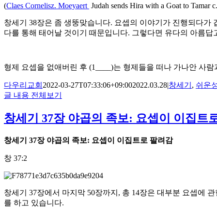
(
Claes Cornelisz. Moeyaert
Judah sends Hira with a Goat to Tamar c
창세기 38장은 좀 생뚱맞습니다. 요셉의 이야기가 진행되다가 
다를 통해 태어날 것이기 때문입니다. 그렇다면 유다의 아름답고
형제 요셉을 없애버린 후 (1____)는 형제들을 떠나 가나안 사람과
다우리교회
2022-03-27T07:33:06+09:00
2022.03.28
|
창세기
,
쉬운
글 내용 전체보기
창세기 37장 야곱의 족보: 요셉이 이집트
창세기
37
장 야곱의 족보
:
요셉이 이집트로 팔려감
창 37:2
창세기 37장에서 마지막 50장까지, 총 14장은 대부분 요셉에 관한 
를 하고 있습니다.