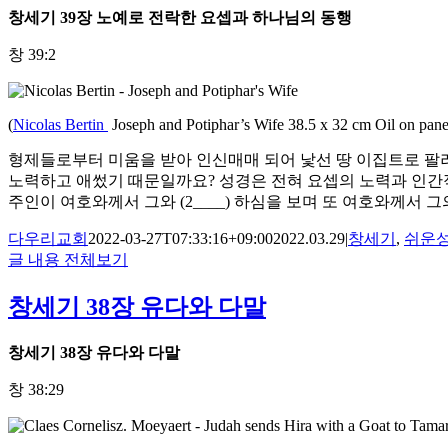
창세기
39
장 노예로 전락한 요셉과 하나님의 동행
창 39:2
(
Nicolas Bertin
Joseph and Potiphar’s Wife 38.5 x 32 cm Oil on pan
형제들로부터 미움을 받아 인신매매 되어 낯선 땅 이집트로 팔려
노력하고 애썼기 때문일까요? 성경은 전혀 요셉의 노력과 인간적 위
주인이 여호와께서 그와 (2____) 하심을 보며 또 여호와께서 그의 
다우리교회
2022-03-27T07:33:16+09:00
2022.03.29
|
창세기
,
쉬운
글 내용 전체보기
창세기 38장 유다와 다말
창세기
38
장 유다와 다말
창 38:29