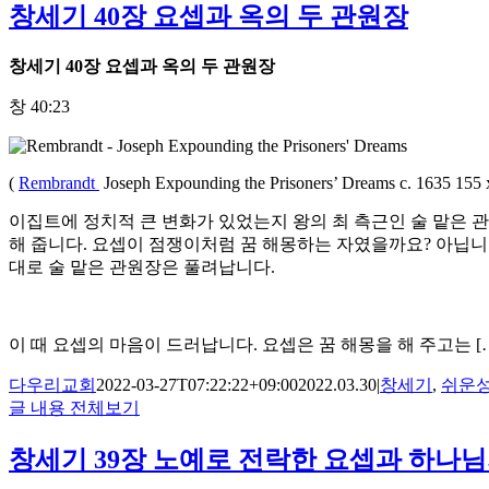
창세기 40장 요셉과 옥의 두 관원장
창세기
40
장 요셉과 옥의 두 관원장
창 40:23
(
Rembrandt
Joseph Expounding the Prisoners’ Dreams c. 1635 155 
이집트에 정치적 큰 변화가 있었는지 왕의 최 측근인 술 맡은 관
해 줍니다. 요셉이 점쟁이처럼 꿈 해몽하는 자였을까요? 아닙니다.
대로 술 맡은 관원장은 풀려납니다.
이 때 요셉의 마음이 드러납니다. 요셉은 꿈 해몽을 해 주고는 [
다우리교회
2022-03-27T07:22:22+09:00
2022.03.30
|
창세기
,
쉬운
글 내용 전체보기
창세기 39장 노예로 전락한 요셉과 하나님