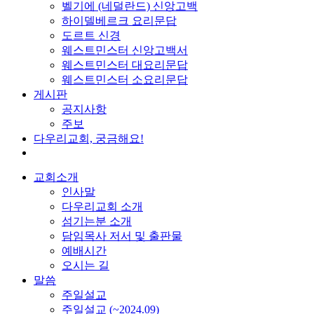
벨기에 (네덜란드) 신앙고백
하이델베르크 요리문답
도르트 신경
웨스트민스터 신앙고백서
웨스트민스터 대요리문답
웨스트민스터 소요리문답
게시판
공지사항
주보
다우리교회, 궁금해요!
교회소개
인사말
다우리교회 소개
섬기는분 소개
담임목사 저서 및 출판물
예배시간
오시는 길
말씀
주일설교
주일설교 (~2024.09)