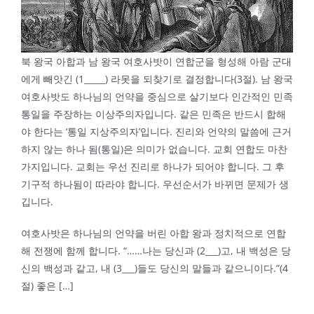
북 왕국 아합과 남 왕국 여호사밧이 연합군을 형성해 아람 군대
에게 빼앗긴 (1_____) 라못을 되찾기로 결정합니다(3절). 남 왕국
여호사밧도 하나님의 언약을 중심으로 살기보다 인간적인 민족
통일을 주장하는 이상주의자입니다. 같은 민족은 반드시 합해
야 한다는 ‘통일 지상주의자’입니다. 진리와 언약의 말씀에 근거
하지 않는 하나 됨(통일)은 의미가 없습니다. 교회 연합도 마찬
가지입니다. 교회는 우선 진리로 하나가 되어야 합니다. 그 후
기구적 하나됨이 따라야 합니다. 우선순서가 바뀌면 문제가 생
깁니다.
여호사밧은 하나님의 언약을 버린 아합 왕과 정치적으로 연합
해 전쟁에 함께 합니다. “……나는 당신과 (2___)고, 내 백성은 당
신의 백성과 같고, 내 (3___)들도 당신의 말들과 같으니이다.”(4
절) 좋은 […]