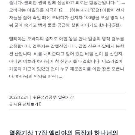
습니다. 불의한 권력 밑에 신실하고 의로운 행정관입니다. “……
오바댜는 여호와를 지극히 (2____)하는 자라.”(3절) 아합이 선지
자들을 잡아 죽일 때에 오바댜가 선지자 100명을 오십 명씩 나
눠 굴에 숨기고 빵과 물을 공급해 살린 자이기도 합니다(5절).
엘리야는 오바댜의 중재로 아합 왕을 만나 일종의 영적 결투를
요청합니다. 결투지는 갈멜산입니다. 갈멜 산은 바알에게 봉헌
된 산입니다. 비를 내려준다고 믿어 왔던 바알 신이 참 신인지,
아니면 여호와 하나님이 참 신인지를 대결합니다. 이스라엘에
가뭄과 기근이 있었던 것이 누구 때문인지를 아합 왕은 모릅니
다. 하나님의 언약을 버린 […]
2022.12.24
|
쉬운성경공부
,
열왕기상
글 내용 전체보기
열왕기상 17장 엘리야의 등장과 하나님의