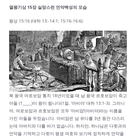
열왕기상
15
장 실망스런 언약백성의 모습
왕상 15:16 (대하 13:-14:1; 15:16-16:6)
북 왕국 여로보암 통치 18년이었을 때 남 왕국 르호보암이 죽고
아들 (1_____)이 왕이 됩니다(1절, ‘아비야’ 대하 13:1-3). 그러니
까, 여로보암과 르호보암은 모두 ‘아비얌’(아비야)라는 이름을
가진 아들을 두었습니다. 아비얌은 남 유다를 3년 동안 다스리
는데 아버지와 다를 바가 없습니다. 하지만, 하나님은 다윗과의
언약을 기억하고 다윗이 평생 여호와 보기에 정직하게 언약을