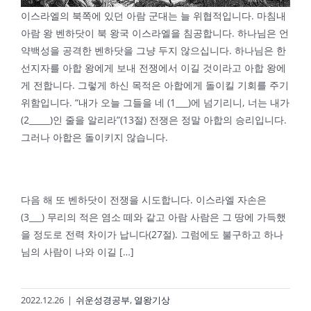
이스라엘의 북쪽에 있던 아람 군대는 늘 위협적입니다. 마침내
아람 왕 벤하닷이 북 왕국 이스라엘을 침공합니다. 하나님은 언
약백성을 공격한 벤하닷을 그냥 두지 않으십니다. 하나님은 한
선지자를 아합 왕에게 보내 전쟁에서 이길 것이라고 아합 왕에
게 전합니다. 그렇게 하신 목적은 아합에게 돌이킬 기회를 주기
위함입니다. “내가 오늘 그들을 네 (1___)에 넘기리니, 너는 내가
(2_____)인 줄을 알리라”(13절) 전쟁은 정말 아합의 승리입니다.
그러나 아합은 돌이키지 않습니다.
다음 해 또 벤하닷이 전쟁을 시도합니다. 이스라엘 자손은
(3___) 무리의 적은 염소 떼와 같고 아람 사람은 그 땅에 가득했
을 정도로 전력 차이가 납니다(27절). 그럼에도 불구하고 하나
님의 사람이 나와 이길 […]
2022.12.26
|
쉬운성경공부
,
열왕기상