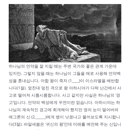
하나님의 언약을 잘 지킬 때는 주변 국가와 좋은 관계 가운데
있지만, 그렇지 않을 때는 하나님이 그들을 매로 사용해 언약백
성을 혼내십니다. 아합 왕이 죽자 (1____)이 이스라엘을 배반합
니다(1절). 엎친대 덮친 격으로 왕 아하시야가 다락 난간에서 사
고로 떨어져 시름시름합니다. 사고 같지만 사실은 하나님의 ‘경
고’입니다. 언약의 백성에게 우연이란 없습니다. 아하시야는 하
나님의 계속적인 경고에 회개해야 했지만 영의 눈이 멀어버려
에그론의 신 (2______)에게 병이 낫겠냐고 물어보도록 지시합니
다(3절). 바알세붑은 ‘귀신의 왕’인데 미래를 예언해 주는 신입니