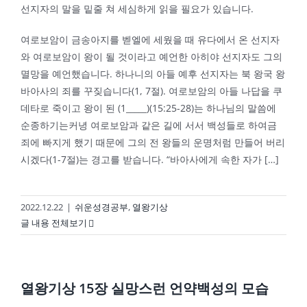
선지자의 말을 밑줄 쳐 세심하게 읽을 필요가 있습니다.
여로보암이 금송아지를 벧엘에 세웠을 때 유다에서 온 선지자
와 여로보암이 왕이 될 것이라고 예언한 아히야 선지자도 그의
멸망을 예언했습니다. 하나니의 아들 예후 선지자는 북 왕국 왕
바아사의 죄를 꾸짖습니다(1, 7절). 여로보암의 아들 나답을 쿠
데타로 죽이고 왕이 된 (1_____)(15:25-28)는 하나님의 말씀에
순종하기는커녕 여로보암과 같은 길에 서서 백성들로 하여금
죄에 빠지게 했기 때문에 그의 전 왕들의 운명처럼 만들어 버리
시겠다(1-7절)는 경고를 받습니다. “바아사에게 속한 자가 […]
2022.12.22
|
쉬운성경공부
,
열왕기상
글 내용 전체보기
열왕기상 15장 실망스런 언약백성의 모습