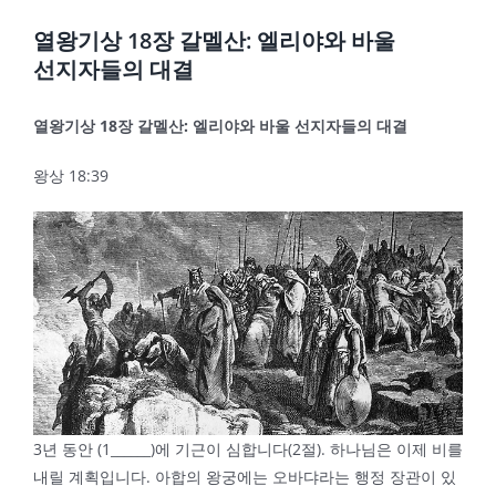
열왕기상 18장 갈멜산: 엘리야와 바울
선지자들의 대결
열왕기상
18
장 갈멜산
:
엘리야와 바울 선지자들의 대결
왕상 18:39
3년 동안 (1______)에 기근이 심합니다(2절). 하나님은 이제 비를
내릴 계획입니다. 아합의 왕궁에는 오바댜라는 행정 장관이 있