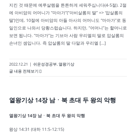
지킨 것 때문에 예루살렘을 튼튼하게 세워주십니다(4-5절). 2절
에 아비얌의 어머니가 “마아가”(“아비살롬의 딸” => ‘압살롬의
딸’)인데, 10절에 아비얌의 아들 아사의 어머니도 “마아가”로 동
일인으로 나와서 당황스럽습니다. 하지만, “어머니”는 할머니로
보면 됩니다. “마아가”는 기브아 사람 우리엘의 딸로 압살롬의
손녀인 셈입니다. 즉 압살롬의 딸 다말과 우리엘 […]
2022.12.21
|
쉬운성경공부
,
열왕기상
글 내용 전체보기
열왕기상 14장 남ㆍ북 초대 두 왕의 악행
열왕기상
14
장 남ㆍ북 초대 두 왕의 악행
왕상 14:31 (대하 11:5-12:15)