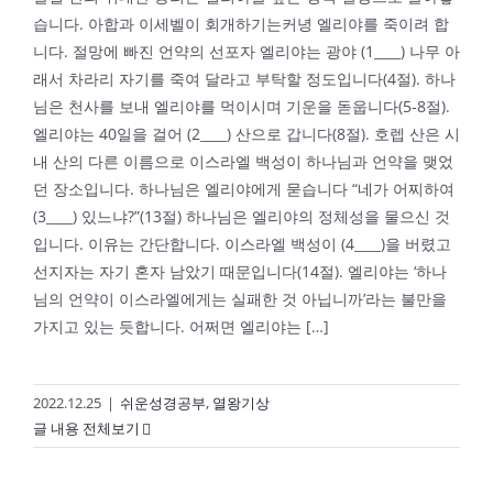
습니다. 아합과 이세벨이 회개하기는커녕 엘리야를 죽이려 합
니다. 절망에 빠진 언약의 선포자 엘리야는 광야 (1____) 나무 아
래서 차라리 자기를 죽여 달라고 부탁할 정도입니다(4절). 하나
님은 천사를 보내 엘리야를 먹이시며 기운을 돋웁니다(5-8절).
엘리야는 40일을 걸어 (2____) 산으로 갑니다(8절). 호렙 산은 시
내 산의 다른 이름으로 이스라엘 백성이 하나님과 언약을 맺었
던 장소입니다. 하나님은 엘리야에게 묻습니다 “네가 어찌하여
(3____) 있느냐?”(13절) 하나님은 엘리야의 정체성을 물으신 것
입니다. 이유는 간단합니다. 이스라엘 백성이 (4____)을 버렸고
선지자는 자기 혼자 남았기 때문입니다(14절). 엘리야는 ‘하나
님의 언약이 이스라엘에게는 실패한 것 아닙니까’라는 불만을
가지고 있는 듯합니다. 어쩌면 엘리야는 […]
2022.12.25
|
쉬운성경공부
,
열왕기상
글 내용 전체보기