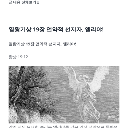
글 내용 전체보기
열왕기상 19장 언약적 선지자, 엘리야!
열왕기상
19
장 언약적 선지자
,
엘리야
!
왕상 19:12
갈멜 산의 위대한 승리는 엘리야를 깊은 영적 절망으로 몰아넣