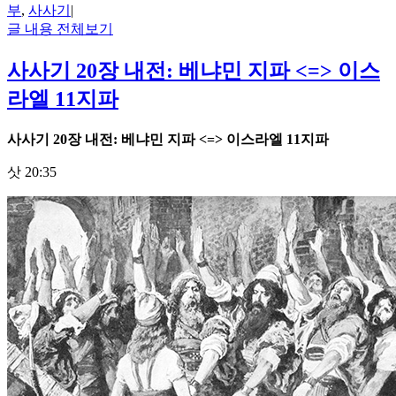
부
,
사사기
|
글 내용 전체보기
사사기 20장 내전: 베냐민 지파 <=> 이스
라엘 11지파
사사기
20
장 내전
:
베냐민 지파
<=>
이스라엘
11
지파
삿 20:35