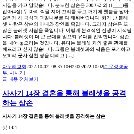
시집을 가고 말았습니다. 분노한 삼손은 300마리의 (1____)를
잡아(4절) 두 마리 짝을 지어 꼬리를 묶고 거기에 횃불을 달아
달리게 해 곡식과 과일나무를 다 태워버립니다. 화가 난 블레
셋 사람은 삼손의 아내와 장인을 죽입니다. 그러자 삼손은 또
많은 블레셋 사람을 죽입니다. 이렇게 본격적인 전쟁이 시작됩
니다. 블레셋이 더 큰 군대를 일으켜 유다를 압박합니다. 삼손
을 내어 놓으라는 것입니다. 유다는 블레셋 과의 좋은 관계를
깨뜨리고 싶지 않습니다. 그들은 블레셋과의 싸움은 포기하고
오히려 군사 삼천 명을 데리고 […]
다우리교회
2022-10-02T08:35:10+09:00
2022.10.02
|
쉬운성경공
부
,
사사기
|
글 내용 전체보기
사사기 14장 결혼을 통해 블레셋을 공격
하는 삼손
사사기
14
장 결혼을 통해 블레셋을 공격하는 삼손
삿 14:4