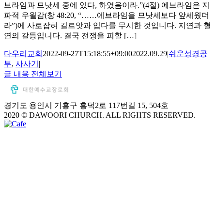
브라임과 므낫세 중에 있다, 하였음이라.”(4절) 에브라임은 지
파적 우월감(창 48:20, “……에브라임을 므낫세보다 앞세웠더
라”)에 사로잡혀 길르앗과 입다를 무시한 것입니다. 지연과 혈
연의 갈등입니다. 결국 전쟁을 피할 […]
다우리교회
2022-09-27T15:18:55+09:00
2022.09.29
|
쉬운성경공
부
,
사사기
|
글 내용 전체보기
경기도 용인시 기흥구 흥덕2로 117번길 15, 504호
2020 © DAWOORI CHURCH. ALL RIGHTS RESERVED.
YouTube
Facebook
Cafe
Go
to
Top