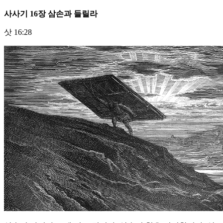
사사기
16
장 삼손과 들릴라
삿 16:28