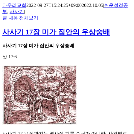
다우리교회
2022-09-27T15:24:25+09:00
2022.10.05
|
쉬운성경공
부
,
사사기
|
글 내용 전체보기
사사기 17장 미가 집안의 우상숭배
사사기
17
장 미가 집안의 우상숭배
삿 17:6
사사기 17-21장까지는 역사적 기록 순서가 아니라, 사건별로