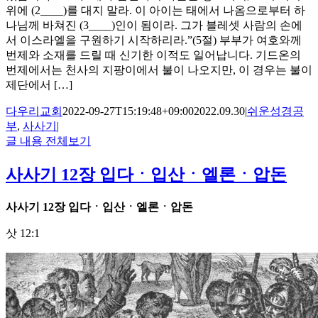
위에 (2____)를 대지 말라. 이 아이는 태에서 나옴으로부터 하
나님께 바쳐진 (3____)인이 됨이라. 그가 블레셋 사람의 손에
서 이스라엘을 구원하기 시작하리라.”(5절) 부부가 여호와께
번제와 소재를 드릴 때 신기한 이적도 일어납니다. 기드온의
번제에서는 천사의 지팡이에서 불이 나오지만, 이 경우는 불이
제단에서 […]
다우리교회
2022-09-27T15:19:48+09:00
2022.09.30
|
쉬운성경공
부
,
사사기
|
글 내용 전체보기
사사기 12장 입다ㆍ입산ㆍ엘론ㆍ압돈
사사기
12
장 입다ㆍ입산ㆍ엘론ㆍ압돈
삿 12:1