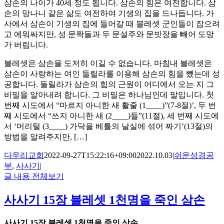
삼손의 나이가 40세 정도 됩니다. 삼손의 힘은 여전합니다. 삼
손의 망나니 같은 삶도 여전하여 기생의 집을 드나듭니다. 가
사에서 삼손이 기생의 집에 들어갈 때 블레셋 군인들이 잡으려
고 에워싸지만, 성 문짝들과 두 문설주와 문빗장을 빼어 도망
가 버립니다.
블레셋은 삼손을 도저히 이길 수 없습니다. 마침내 블레셋은
삼손이 사랑하는 여인 들릴라를 이용해 삼손의 힘을 뺐는데 성
공합니다. 들릴라가 삼손의 힘의 근원이 어디에서 오는 지 그
비밀을 알아내려 합니다. 그 비밀은 하나님인데 말입니다. 첫
번째 시도에서 “마르지 아니한 새 활줄 (1____)”(7-8절)’, 두 번
째 시도에서 “쓰지 아니한 새 (2____)들”(11절), 세 번째 시도에
서 ‘머리털 (3____) 가닥을 베틀의 날실에 섞어 짜기’(13절)의
방법을 알려주지만, […]
다우리교회
2022-09-27T15:22:16+09:00
2022.10.03
|
쉬운성경공
부
,
사사기
|
글 내용 전체보기
사사기 15장 블레셋 1천명을 죽인 삼손
사사기
15
장 블레셋
1
천명을 죽인 삼손