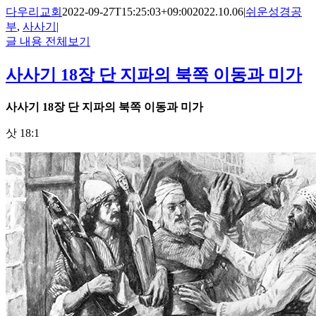
다우리교회
2022-09-27T15:25:03+09:00
2022.10.06
|
쉬운성경공
부
,
사사기
|
글 내용 전체보기
사사기 18장 단 지파의 북쪽 이동과 미가
사사기
18
장 단 지파의 북쪽 이동과 미가
삿 18:1