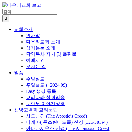
Skip
to
검
content
색
...
교회소개
인사말
다우리교회 소개
섬기는분 소개
담임목사 저서 및 출판물
예배시간
오시는 길
말씀
주일설교
주일설교 (~2024.09)
Easy 성경 통독
교리따라 성경암송
두란노 이야기성경
신앙고백과 교리문답
사도신경 (The Apostle’s Creed)
니케아(-콘스탄티노플) 신경 (325/381년)
아타나시우스 신경 (The Athanasian Creed)