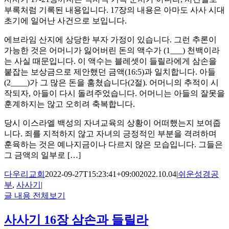
부록처럼 기록된 내용입니다. 17장의 내용은 아마도 사사 시대
초기에 일어난 사건으로 보입니다.
에브라임 산지에 상당한 부자 가정이 있습니다. 그런 추론이
가능한 것은 어머니가 잃어버린 돈의 액수가 (1___) 천백이라
는 사실 때문입니다. 이 액수는 블레셋이 들릴라에게 삼손을
붙잡는 보상금으로 제안했던 금액(16:5)과 일치합니다. 아들
(2____)가 그 많은 돈을 훔쳤습니다(2절). 어머니의 추적이 시
작되자, 아들이 다시 돌려주었습니다. 어머니는 아들의 잘못을
훈계하지는 않고 오히려 축복합니다.
당시 이스라엘 백성의 자녀교육의 상황이 어떠했는지 보여줍
니다. 죄를 지적하지 않고 자녀의 긍정적인 부분을 격려하며
훈육하는 것은 예나지금이나 다르지 않은 모습입니다. 그들은
그 금액의 일부로 […]
다우리교회
2022-09-27T15:23:41+09:00
2022.10.04
|
쉬운성경공
부
,
사사기
|
글 내용 전체보기
사사기 16장 삼손과 들릴라