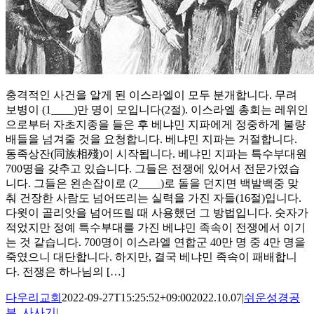
충격적인 사건을 알게 된 이스라엘이 모두 분개합니다. 무려
보병이 (1____)만 명이 모입니다(2절). 이스라엘 총회는 레위인
으로부터 자초지종을 들은 후 베냐민 지파에게 정중하게 불량
배들을 넘겨줄 것을 요청합니다. 베냐민 지파는 거절합니다.
동족상잔(同族相殘)이 시작됩니다. 베냐민 지파는 특수부대원
700명을 갖추고 있습니다. 그들은 전쟁에 있어서 전문가였습
니다. 그들은 왼손잡이로 (2____)로 돌을 던지면 백발백중 맞
춰 건장한 사람도 넘어뜨리는 실력을 가진 자들(16절)입니다.
다윗이 골리앗을 넘어뜨릴 때 사용했던 그 방법입니다. 숫자가
적었지만 정예 특수부대를 가진 베냐민 족속이 전쟁에서 이기
는 것 같습니다. 700명이 이스라엘 연합군 40만 명 중 4만 명을
죽였으니 대단합니다. 하지만, 결국 베냐민 족속이 패배합니
다. 전쟁은 하나님의 […]
다우리교회
2022-09-27T15:25:52+09:00
2022.10.07
|
쉬운성경공
부
,
사사기
|