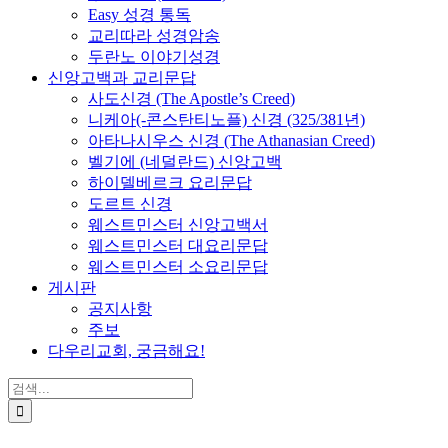
Easy 성경 통독
교리따라 성경암송
두란노 이야기성경
신앙고백과 교리문답
사도신경 (The Apostle’s Creed)
니케아(-콘스탄티노플) 신경 (325/381년)
아타나시우스 신경 (The Athanasian Creed)
벨기에 (네덜란드) 신앙고백
하이델베르크 요리문답
도르트 신경
웨스트민스터 신앙고백서
웨스트민스터 대요리문답
웨스트민스터 소요리문답
게시판
공지사항
주보
다우리교회, 궁금해요!
검
색
...