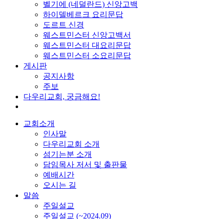
벨기에 (네덜란드) 신앙고백
하이델베르크 요리문답
도르트 신경
웨스트민스터 신앙고백서
웨스트민스터 대요리문답
웨스트민스터 소요리문답
게시판
공지사항
주보
다우리교회, 궁금해요!
교회소개
인사말
다우리교회 소개
섬기는분 소개
담임목사 저서 및 출판물
예배시간
오시는 길
말씀
주일설교
주일설교 (~2024.09)