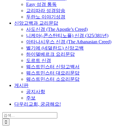
Easy 성경 통독
교리따라 성경암송
두란노 이야기성경
신앙고백과 교리문답
사도신경 (The Apostle’s Creed)
니케아(-콘스탄티노플) 신경 (325/381년)
아타나시우스 신경 (The Athanasian Creed)
벨기에 (네덜란드) 신앙고백
하이델베르크 요리문답
도르트 신경
웨스트민스터 신앙고백서
웨스트민스터 대요리문답
웨스트민스터 소요리문답
게시판
공지사항
주보
다우리교회, 궁금해요!
검
색
...