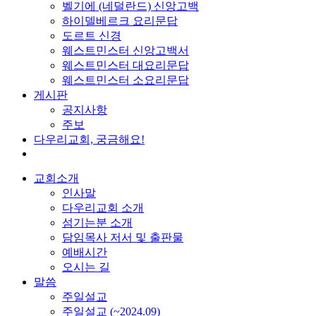
벨기에 (네덜란드) 신앙고백
하이델베르크 요리문답
도르트 신경
웨스트민스터 신앙고백서
웨스트민스터 대요리문답
웨스트민스터 소요리문답
게시판
공지사항
주보
다우리교회, 궁금해요!
교회소개
인사말
다우리교회 소개
섬기는분 소개
담임목사 저서 및 출판물
예배시간
오시는 길
말씀
주일설교
주일설교 (~2024.09)