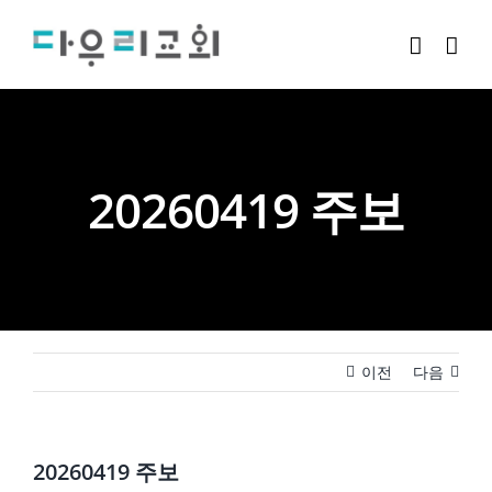
Skip
to
content
20260419 주보
이전
다음
20260419 주보