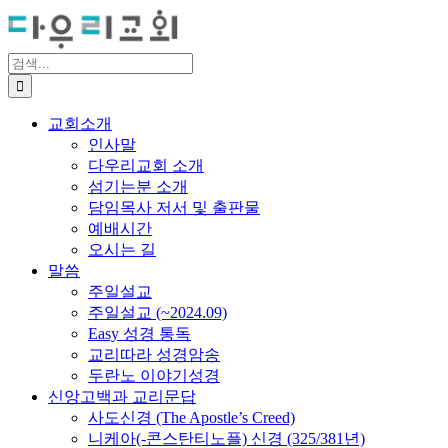
Skip
to
content
검
색
...
교회소개
인사말
다우리교회 소개
섬기는분 소개
담임목사 저서 및 출판물
예배시간
오시는 길
말씀
주일설교
주일설교 (~2024.09)
Easy 성경 통독
교리따라 성경암송
두란노 이야기성경
신앙고백과 교리문답
사도신경 (The Apostle’s Creed)
니케아(-콘스탄티노플) 신경 (325/381년)