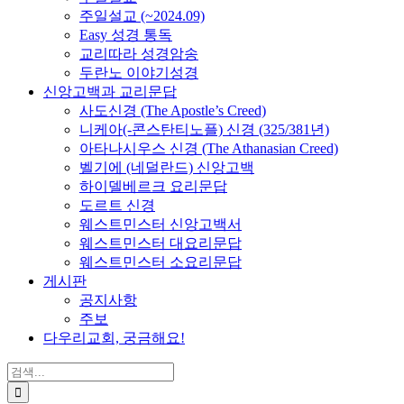
주일설교 (~2024.09)
Easy 성경 통독
교리따라 성경암송
두란노 이야기성경
신앙고백과 교리문답
사도신경 (The Apostle’s Creed)
니케아(-콘스탄티노플) 신경 (325/381년)
아타나시우스 신경 (The Athanasian Creed)
벨기에 (네덜란드) 신앙고백
하이델베르크 요리문답
도르트 신경
웨스트민스터 신앙고백서
웨스트민스터 대요리문답
웨스트민스터 소요리문답
게시판
공지사항
주보
다우리교회, 궁금해요!
검
색