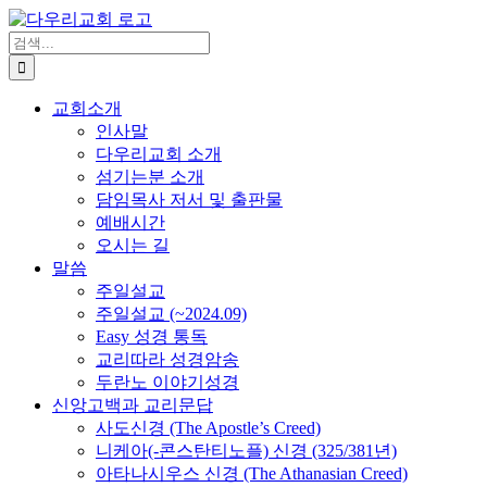
Skip
to
검
content
색
...
교회소개
인사말
다우리교회 소개
섬기는분 소개
담임목사 저서 및 출판물
예배시간
오시는 길
말씀
주일설교
주일설교 (~2024.09)
Easy 성경 통독
교리따라 성경암송
두란노 이야기성경
신앙고백과 교리문답
사도신경 (The Apostle’s Creed)
니케아(-콘스탄티노플) 신경 (325/381년)
아타나시우스 신경 (The Athanasian Creed)