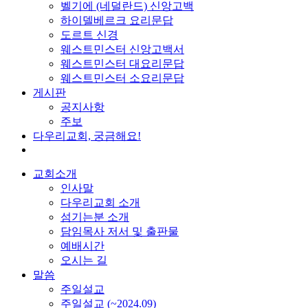
벨기에 (네덜란드) 신앙고백
하이델베르크 요리문답
도르트 신경
웨스트민스터 신앙고백서
웨스트민스터 대요리문답
웨스트민스터 소요리문답
게시판
공지사항
주보
다우리교회, 궁금해요!
교회소개
인사말
다우리교회 소개
섬기는분 소개
담임목사 저서 및 출판물
예배시간
오시는 길
말씀
주일설교
주일설교 (~2024.09)