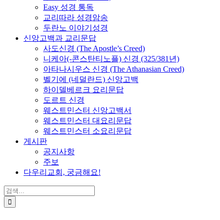
Easy 성경 통독
교리따라 성경암송
두란노 이야기성경
신앙고백과 교리문답
사도신경 (The Apostle’s Creed)
니케아(-콘스탄티노플) 신경 (325/381년)
아타나시우스 신경 (The Athanasian Creed)
벨기에 (네덜란드) 신앙고백
하이델베르크 요리문답
도르트 신경
웨스트민스터 신앙고백서
웨스트민스터 대요리문답
웨스트민스터 소요리문답
게시판
공지사항
주보
다우리교회, 궁금해요!
검
색
...