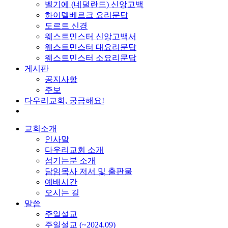
벨기에 (네덜란드) 신앙고백
하이델베르크 요리문답
도르트 신경
웨스트민스터 신앙고백서
웨스트민스터 대요리문답
웨스트민스터 소요리문답
게시판
공지사항
주보
다우리교회, 궁금해요!
교회소개
인사말
다우리교회 소개
섬기는분 소개
담임목사 저서 및 출판물
예배시간
오시는 길
말씀
주일설교
주일설교 (~2024.09)