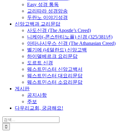
Easy 성경 통독
교리따라 성경암송
두란노 이야기성경
신앙고백과 교리문답
사도신경 (The Apostle’s Creed)
니케아(-콘스탄티노플) 신경 (325/381년)
아타나시우스 신경 (The Athanasian Creed)
벨기에 (네덜란드) 신앙고백
하이델베르크 요리문답
도르트 신경
웨스트민스터 신앙고백서
웨스트민스터 대요리문답
웨스트민스터 소요리문답
게시판
공지사항
주보
다우리교회, 궁금해요!
검
색
...