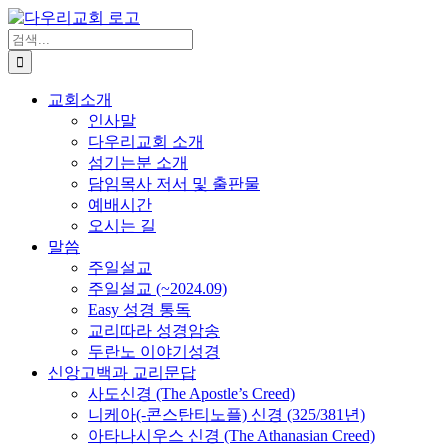
Skip
to
검
content
색
...
교회소개
인사말
다우리교회 소개
섬기는분 소개
담임목사 저서 및 출판물
예배시간
오시는 길
말씀
주일설교
주일설교 (~2024.09)
Easy 성경 통독
교리따라 성경암송
두란노 이야기성경
신앙고백과 교리문답
사도신경 (The Apostle’s Creed)
니케아(-콘스탄티노플) 신경 (325/381년)
아타나시우스 신경 (The Athanasian Creed)