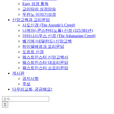
Easy 성경 통독
교리따라 성경암송
두란노 이야기성경
신앙고백과 교리문답
사도신경 (The Apostle’s Creed)
니케아(-콘스탄티노플) 신경 (325/381년)
아타나시우스 신경 (The Athanasian Creed)
벨기에 (네덜란드) 신앙고백
하이델베르크 요리문답
도르트 신경
웨스트민스터 신앙고백서
웨스트민스터 대요리문답
웨스트민스터 소요리문답
게시판
공지사항
주보
다우리교회, 궁금해요!
검
색
...