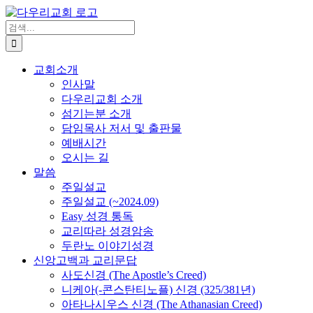
Skip
to
검
content
색
...
교회소개
인사말
다우리교회 소개
섬기는분 소개
담임목사 저서 및 출판물
예배시간
오시는 길
말씀
주일설교
주일설교 (~2024.09)
Easy 성경 통독
교리따라 성경암송
두란노 이야기성경
신앙고백과 교리문답
사도신경 (The Apostle’s Creed)
니케아(-콘스탄티노플) 신경 (325/381년)
아타나시우스 신경 (The Athanasian Creed)