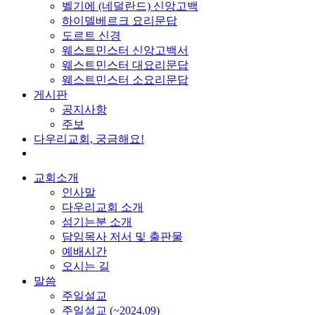
벨기에 (네덜란드) 신앙고백
하이델베르크 요리문답
도르트 신경
웨스트민스터 신앙고백서
웨스트민스터 대요리문답
웨스트민스터 소요리문답
게시판
공지사항
주보
다우리교회, 궁금해요!
교회소개
인사말
다우리교회 소개
섬기는분 소개
담임목사 저서 및 출판물
예배시간
오시는 길
말씀
주일설교
주일설교 (~2024.09)