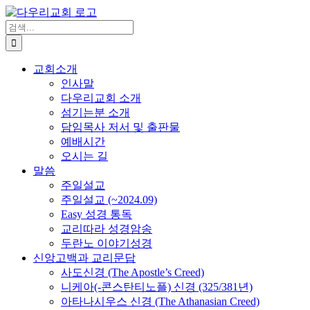
Skip
to
검
content
색
...
교회소개
인사말
다우리교회 소개
섬기는분 소개
담임목사 저서 및 출판물
예배시간
오시는 길
말씀
주일설교
주일설교 (~2024.09)
Easy 성경 통독
교리따라 성경암송
두란노 이야기성경
신앙고백과 교리문답
사도신경 (The Apostle’s Creed)
니케아(-콘스탄티노플) 신경 (325/381년)
아타나시우스 신경 (The Athanasian Creed)