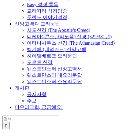
Easy 성경 통독
교리따라 성경암송
두란노 이야기성경
신앙고백과 교리문답
사도신경 (The Apostle’s Creed)
니케아(-콘스탄티노플) 신경 (325/381년)
아타나시우스 신경 (The Athanasian Creed)
벨기에 (네덜란드) 신앙고백
하이델베르크 요리문답
도르트 신경
웨스트민스터 신앙고백서
웨스트민스터 대요리문답
웨스트민스터 소요리문답
게시판
공지사항
주보
다우리교회, 궁금해요!
검
색
...