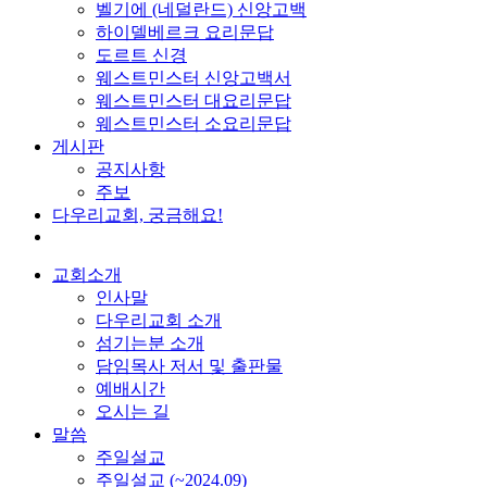
벨기에 (네덜란드) 신앙고백
하이델베르크 요리문답
도르트 신경
웨스트민스터 신앙고백서
웨스트민스터 대요리문답
웨스트민스터 소요리문답
게시판
공지사항
주보
다우리교회, 궁금해요!
교회소개
인사말
다우리교회 소개
섬기는분 소개
담임목사 저서 및 출판물
예배시간
오시는 길
말씀
주일설교
주일설교 (~2024.09)