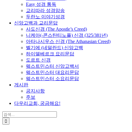
Easy 성경 통독
교리따라 성경암송
두란노 이야기성경
신앙고백과 교리문답
사도신경 (The Apostle’s Creed)
니케아(-콘스탄티노플) 신경 (325/381년)
아타나시우스 신경 (The Athanasian Creed)
벨기에 (네덜란드) 신앙고백
하이델베르크 요리문답
도르트 신경
웨스트민스터 신앙고백서
웨스트민스터 대요리문답
웨스트민스터 소요리문답
게시판
공지사항
주보
다우리교회, 궁금해요!
검
색
...