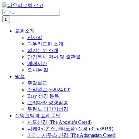
Skip
to
검
content
색
...
교회소개
인사말
다우리교회 소개
섬기는분 소개
담임목사 저서 및 출판물
예배시간
오시는 길
말씀
주일설교
주일설교 (~2024.09)
Easy 성경 통독
교리따라 성경암송
두란노 이야기성경
신앙고백과 교리문답
사도신경 (The Apostle’s Creed)
니케아(-콘스탄티노플) 신경 (325/381년)
아타나시우스 신경 (The Athanasian Creed)