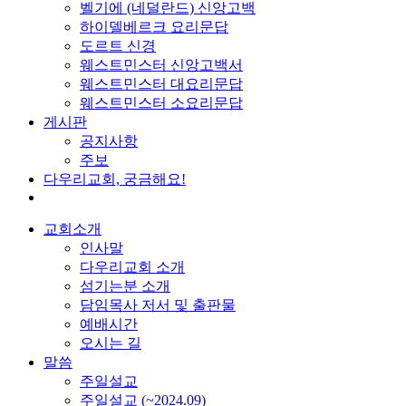
벨기에 (네덜란드) 신앙고백
하이델베르크 요리문답
도르트 신경
웨스트민스터 신앙고백서
웨스트민스터 대요리문답
웨스트민스터 소요리문답
게시판
공지사항
주보
다우리교회, 궁금해요!
교회소개
인사말
다우리교회 소개
섬기는분 소개
담임목사 저서 및 출판물
예배시간
오시는 길
말씀
주일설교
주일설교 (~2024.09)