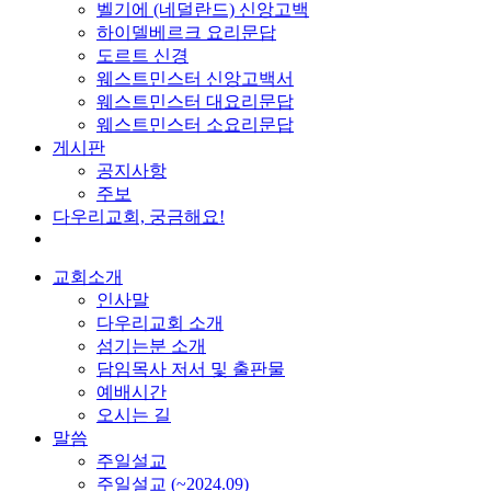
벨기에 (네덜란드) 신앙고백
하이델베르크 요리문답
도르트 신경
웨스트민스터 신앙고백서
웨스트민스터 대요리문답
웨스트민스터 소요리문답
게시판
공지사항
주보
다우리교회, 궁금해요!
교회소개
인사말
다우리교회 소개
섬기는분 소개
담임목사 저서 및 출판물
예배시간
오시는 길
말씀
주일설교
주일설교 (~2024.09)