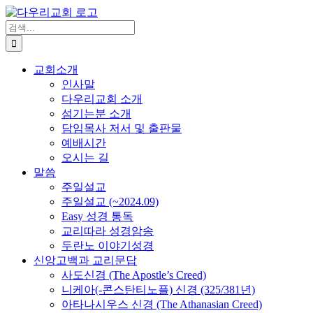
Skip
to
검
content
색
...
교회소개
인사말
다우리교회 소개
섬기는분 소개
담임목사 저서 및 출판물
예배시간
오시는 길
말씀
주일설교
주일설교 (~2024.09)
Easy 성경 통독
교리따라 성경암송
두란노 이야기성경
신앙고백과 교리문답
사도신경 (The Apostle’s Creed)
니케아(-콘스탄티노플) 신경 (325/381년)
아타나시우스 신경 (The Athanasian Creed)