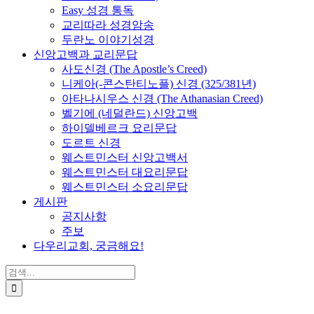
Easy 성경 통독
교리따라 성경암송
두란노 이야기성경
신앙고백과 교리문답
사도신경 (The Apostle’s Creed)
니케아(-콘스탄티노플) 신경 (325/381년)
아타나시우스 신경 (The Athanasian Creed)
벨기에 (네덜란드) 신앙고백
하이델베르크 요리문답
도르트 신경
웨스트민스터 신앙고백서
웨스트민스터 대요리문답
웨스트민스터 소요리문답
게시판
공지사항
주보
다우리교회, 궁금해요!
검
색
...