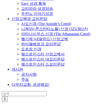
Easy 성경 통독
교리따라 성경암송
두란노 이야기성경
신앙고백과 교리문답
사도신경 (The Apostle’s Creed)
니케아(-콘스탄티노플) 신경 (325/381년)
아타나시우스 신경 (The Athanasian Creed)
벨기에 (네덜란드) 신앙고백
하이델베르크 요리문답
도르트 신경
웨스트민스터 신앙고백서
웨스트민스터 대요리문답
웨스트민스터 소요리문답
게시판
공지사항
주보
다우리교회, 궁금해요!
검
색
...