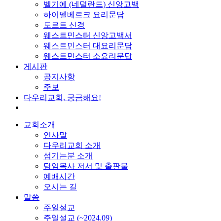
벨기에 (네덜란드) 신앙고백
하이델베르크 요리문답
도르트 신경
웨스트민스터 신앙고백서
웨스트민스터 대요리문답
웨스트민스터 소요리문답
게시판
공지사항
주보
다우리교회, 궁금해요!
교회소개
인사말
다우리교회 소개
섬기는분 소개
담임목사 저서 및 출판물
예배시간
오시는 길
말씀
주일설교
주일설교 (~2024.09)