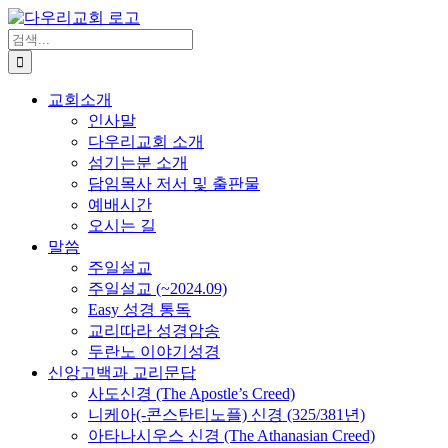
Skip
to
검
content
색
...
교회소개
인사말
다우리교회 소개
섬기는분 소개
담임목사 저서 및 출판물
예배시간
오시는 길
말씀
주일설교
주일설교 (~2024.09)
Easy 성경 통독
교리따라 성경암송
두란노 이야기성경
신앙고백과 교리문답
사도신경 (The Apostle’s Creed)
니케아(-콘스탄티노플) 신경 (325/381년)
아타나시우스 신경 (The Athanasian Creed)