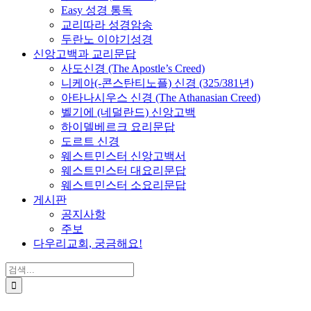
Easy 성경 통독
교리따라 성경암송
두란노 이야기성경
신앙고백과 교리문답
사도신경 (The Apostle’s Creed)
니케아(-콘스탄티노플) 신경 (325/381년)
아타나시우스 신경 (The Athanasian Creed)
벨기에 (네덜란드) 신앙고백
하이델베르크 요리문답
도르트 신경
웨스트민스터 신앙고백서
웨스트민스터 대요리문답
웨스트민스터 소요리문답
게시판
공지사항
주보
다우리교회, 궁금해요!
검
색
...