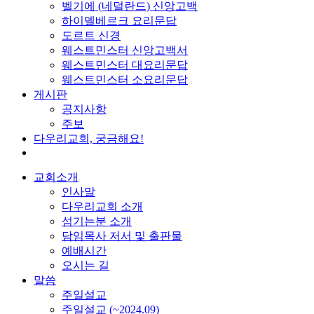
벨기에 (네덜란드) 신앙고백
하이델베르크 요리문답
도르트 신경
웨스트민스터 신앙고백서
웨스트민스터 대요리문답
웨스트민스터 소요리문답
게시판
공지사항
주보
다우리교회, 궁금해요!
교회소개
인사말
다우리교회 소개
섬기는분 소개
담임목사 저서 및 출판물
예배시간
오시는 길
말씀
주일설교
주일설교 (~2024.09)