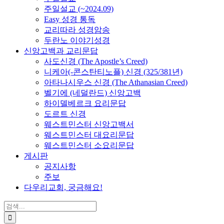
주일설교 (~2024.09)
Easy 성경 통독
교리따라 성경암송
두란노 이야기성경
신앙고백과 교리문답
사도신경 (The Apostle’s Creed)
니케아(-콘스탄티노플) 신경 (325/381년)
아타나시우스 신경 (The Athanasian Creed)
벨기에 (네덜란드) 신앙고백
하이델베르크 요리문답
도르트 신경
웨스트민스터 신앙고백서
웨스트민스터 대요리문답
웨스트민스터 소요리문답
게시판
공지사항
주보
다우리교회, 궁금해요!
검
색