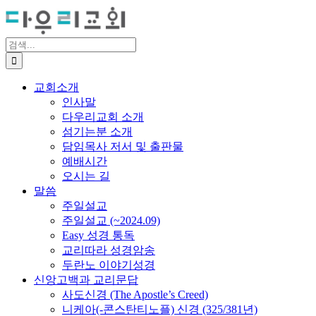
Skip
to
content
검
색
...
교회소개
인사말
다우리교회 소개
섬기는분 소개
담임목사 저서 및 출판물
예배시간
오시는 길
말씀
주일설교
주일설교 (~2024.09)
Easy 성경 통독
교리따라 성경암송
두란노 이야기성경
신앙고백과 교리문답
사도신경 (The Apostle’s Creed)
니케아(-콘스탄티노플) 신경 (325/381년)