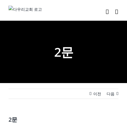
Skip
to
content
2문
이전
다음
2문