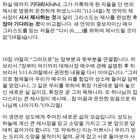
하실 때까지
기다리시나니
, 그가 거룩하게 된 자들을 단 번의
제사로 영원히 온전하게 하셨느니라.”(12-14절) 첫 언약의 제
사장이
서서 제사하는 것
과 달리 그리스도는 제사를 완성한 후
앉아 기다리는 것
이 비교됩니다. 새 언약의 중보자이신 예수
그리스도를 믿는 자들은 “다시 (6___)를 위하여 제사드릴 것이
없”(18절)습니다.
10장 19절의 “그러므로”는 앞부분과 뒷부분을 연결합니다. 히
브리서 7장부터 여기까지 대제사장 예수에 관해 설명한 후 히
브리서 5:11-6:20절에서 권면한 내용을 다시 이어갑니다. “그러
므로 형제들아 우리가 예수의 피를 힘입어 성소에 들어갈 담력
을 얻었나니, 그 길은 우리를 위하여 휘장 가운데로 열어 놓으
신 새로운 살 길이요, 휘장은 곧 그의 육체니라. 또 하나님의 집
다스리는 큰 제사장이 계시매…참 마음과 온전한 믿음으로 하
나님께 나아가자.”(19-22절)
이 권면은 성도에게 주어진 새로운 삶의 모습입니다. 성도는
하늘에 계신 큰 제사장을 믿고 소망을 가지고 그 분 앞으로 담
대히 걸어가야 합니다. “또 약속하신 이는 미쁘시니 우리가 믿
는 도리의 소망을 움직이지 말며, 굳게 잡고 서로 돌아보아 사