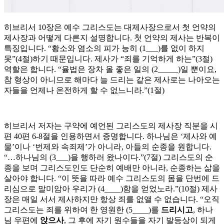
히브리서 10장은 예수 그리스도는 대제사장으로서 첫 언약의
제사장과 어떻게 다른지 설명합니다. 첫 언약의 제사는 반복이
특징입니다. “황소와 염소의 피가 능히 (1___)를 없이 하지
못”(4절)하기 때문입니다. 제사가 “죄를 기억하게 하는”(3절)
역할은 합니다. “율법은 장차 올 좋은 일의 (2_____)일 뿐이요,
참 형상이 아니므로 해마다 늘 드리는 같은 제사로는 나아오는
자들을 언제나 온전하게 할 수 없느니라.”(1절)
히브리서 저자는 구약에 예언된 그리스도의 제사장 직분을 시
편 40편 6-8절을 인용하면서 증명합니다. 하나님은 ‘제사와 예
물’이나 ‘번제와 속죄제’가 아니라, 아들의 순종을 원합니다.
“…하나님의 (3___)을 행하러 왔나이다.”(7절) 그리스도의 순
종을 보며 그리스도인도 단순히 예배만 아니라, 순종하는 삶을
살아야 합니다. “이 뜻을 따라 예수 그리스도의 몸을 단번에 드
리심으로 말미암아 우리가 (4____)함을 얻었노라.”(10절) 제사
장은 매일 서서 제사하지만 항상 죄를 없앨 수 없습니다. “오직
그리스도는 죄를 위하여 한 영원한 (5____)를
드리시고
, 하나
님 우편에
앉으사
, 그 후에 자기 원수들을 자기 발등상이 되게