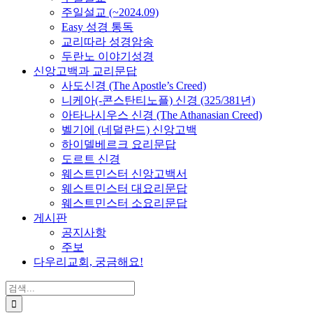
주일설교 (~2024.09)
Easy 성경 통독
교리따라 성경암송
두란노 이야기성경
신앙고백과 교리문답
사도신경 (The Apostle’s Creed)
니케아(-콘스탄티노플) 신경 (325/381년)
아타나시우스 신경 (The Athanasian Creed)
벨기에 (네덜란드) 신앙고백
하이델베르크 요리문답
도르트 신경
웨스트민스터 신앙고백서
웨스트민스터 대요리문답
웨스트민스터 소요리문답
게시판
공지사항
주보
다우리교회, 궁금해요!
검
색