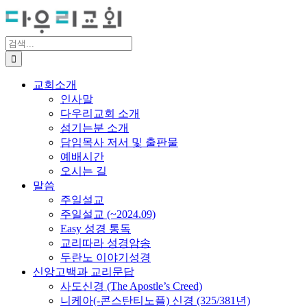
Skip
to
content
검
색
...
교회소개
인사말
다우리교회 소개
섬기는분 소개
담임목사 저서 및 출판물
예배시간
오시는 길
말씀
주일설교
주일설교 (~2024.09)
Easy 성경 통독
교리따라 성경암송
두란노 이야기성경
신앙고백과 교리문답
사도신경 (The Apostle’s Creed)
니케아(-콘스탄티노플) 신경 (325/381년)