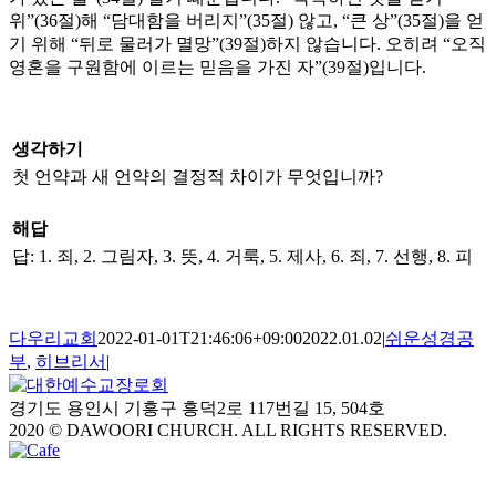
위”(36절)해 “담대함을 버리지”(35절) 않고, “큰 상”(35절)을 얻
기 위해 “뒤로 물러가 멸망”(39절)하지 않습니다. 오히려 “오직
영혼을 구원함에 이르는 믿음을 가진 자”(39절)입니다.
생각하기
첫 언약과 새 언약의 결정적 차이가 무엇입니까?
해답
답: 1. 죄, 2. 그림자, 3. 뜻, 4. 거룩, 5. 제사, 6. 죄, 7. 선행, 8. 피
다우리교회
2022-01-01T21:46:06+09:00
2022.01.02
|
쉬운성경공
부
,
히브리서
|
경기도 용인시 기흥구 흥덕2로 117번길 15, 504호
2020 © DAWOORI CHURCH. ALL RIGHTS RESERVED.
YouTube
Facebook
Cafe
Go
to