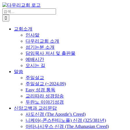
Skip
to
검
content
색
...
교회소개
인사말
다우리교회 소개
섬기는분 소개
담임목사 저서 및 출판물
예배시간
오시는 길
말씀
주일설교
주일설교 (~2024.09)
Easy 성경 통독
교리따라 성경암송
두란노 이야기성경
신앙고백과 교리문답
사도신경 (The Apostle’s Creed)
니케아(-콘스탄티노플) 신경 (325/381년)
아타나시우스 신경 (The Athanasian Creed)