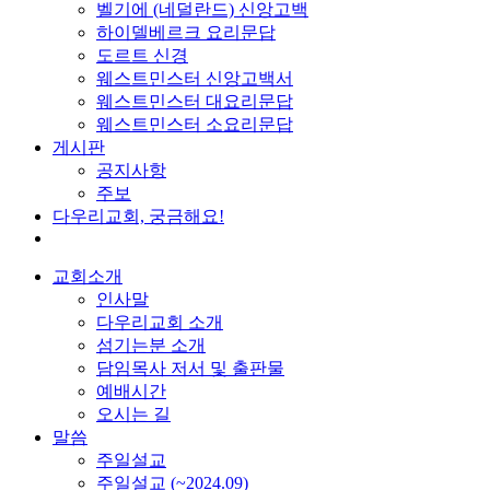
벨기에 (네덜란드) 신앙고백
하이델베르크 요리문답
도르트 신경
웨스트민스터 신앙고백서
웨스트민스터 대요리문답
웨스트민스터 소요리문답
게시판
공지사항
주보
다우리교회, 궁금해요!
교회소개
인사말
다우리교회 소개
섬기는분 소개
담임목사 저서 및 출판물
예배시간
오시는 길
말씀
주일설교
주일설교 (~2024.09)