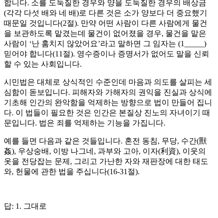
합니다. 소를 도둑질한 경우와 양을 도둑질한 경우의 배상금
(각각 다섯 배와 네 배)로 다른 것은 소가 양보다 더 중요했기
때문일 것입니다(2절). 만약 어떤 사람이 다른 사람에게 물건
을 보관하도록 맡겼는데 물건이 없어졌을 경우, 물건을 맡은
사람이 ‘난 훔치지 않았어요’라고 말하면 그 임자는 (1_____)
믿어야 합니다(11절). 영수증이나 증명서가 없어도 말을 신뢰
할 수 있는 사회입니다.
시민법은 대체로 상식적인 수준인데 마음과 의도를 살피는 세
심함이 돋보입니다. 피해자와 가해자의 권익을 진실과 상식에
기초해 인간의 완악함을 억제하는 방향으로 법이 만들어 집니
다. 이 법들이 필요한 것은 인간은 본질상 진노의 자녀이기 때
문입니다. 법은 죄를 억제하는 기능을 가집니다.
예를 들면 다음과 같은 것들입니다. 혼전 동침, 무당, 수간(獸
姦), 우상숭배, 이방 나그네, 과부와 고아, 이자(利資), 이웃의
옷을 전당잡는 문제, 그리고 가난한 자와 재판장에 대한 태도
와, 헌물에 관한 법을 주십니다(16-31절).
답: 1. 그대로