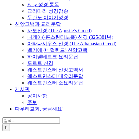
Easy 성경 통독
교리따라 성경암송
두란노 이야기성경
신앙고백과 교리문답
사도신경 (The Apostle’s Creed)
니케아(-콘스탄티노플) 신경 (325/381년)
아타나시우스 신경 (The Athanasian Creed)
벨기에 (네덜란드) 신앙고백
하이델베르크 요리문답
도르트 신경
웨스트민스터 신앙고백서
웨스트민스터 대요리문답
웨스트민스터 소요리문답
게시판
공지사항
주보
다우리교회, 궁금해요!
검
색
...