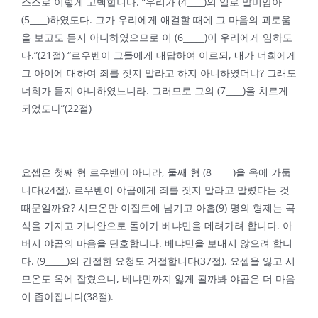
스스로 이렇게 고백합니다. “우리가 (4____)의 일로 말미암아
(5____)하였도다. 그가 우리에게 애걸할 때에 그 마음의 괴로움
을 보고도 듣지 아니하였으므로 이 (6_____)이 우리에게 임하도
다.”(21절) “르우벤이 그들에게 대답하여 이르되, 내가 너희에게
그 아이에 대하여 죄를 짓지 말라고 하지 아니하였더냐? 그래도
너희가 듣지 아니하였느니라. 그러므로 그의 (7____)을 치르게
되었도다”(22절)
요셉은 첫째 형 르우벤이 아니라, 둘째 형 (8_____)을 옥에 가둡
니다(24절). 르우벤이 야곱에게 죄를 짓지 말라고 말렸다는 것
때문일까요? 시므온만 이집트에 남기고 아홉(9) 명의 형제는 곡
식을 가지고 가나안으로 돌아가 베냐민을 데려가려 합니다. 아
버지 야곱의 마음을 단호합니다. 베냐민을 보내지 않으려 합니
다. (9_____)의 간절한 요청도 거절합니다(37절). 요셉을 잃고 시
므온도 옥에 잡혔으니, 베냐민까지 잃게 될까봐 야곱은 더 마음
이 좁아집니다(38절).