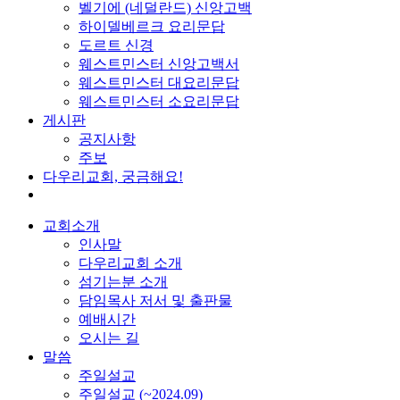
벨기에 (네덜란드) 신앙고백
하이델베르크 요리문답
도르트 신경
웨스트민스터 신앙고백서
웨스트민스터 대요리문답
웨스트민스터 소요리문답
게시판
공지사항
주보
다우리교회, 궁금해요!
교회소개
인사말
다우리교회 소개
섬기는분 소개
담임목사 저서 및 출판물
예배시간
오시는 길
말씀
주일설교
주일설교 (~2024.09)