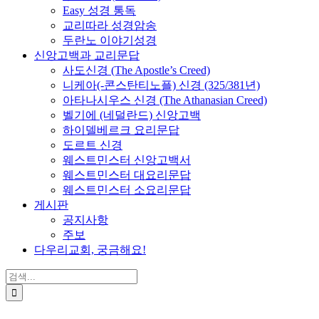
Easy 성경 통독
교리따라 성경암송
두란노 이야기성경
신앙고백과 교리문답
사도신경 (The Apostle’s Creed)
니케아(-콘스탄티노플) 신경 (325/381년)
아타나시우스 신경 (The Athanasian Creed)
벨기에 (네덜란드) 신앙고백
하이델베르크 요리문답
도르트 신경
웨스트민스터 신앙고백서
웨스트민스터 대요리문답
웨스트민스터 소요리문답
게시판
공지사항
주보
다우리교회, 궁금해요!
검
색
...