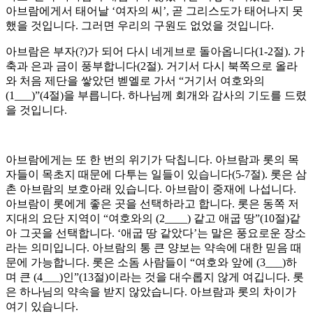
아브람에게서 태어날 ‘여자의 씨’, 곧 그리스도가 태어나지 못
했을 것입니다. 그러면 우리의 구원도 없었을 것입니다.
아브람은 부자(?)가 되어 다시 네게브로 돌아옵니다(1-2절). 가
축과 은과 금이 풍부합니다(2절). 거기서 다시 북쪽으로 올라
와 처음 제단을 쌓았던 벧엘로 가서 “거기서 여호와의
(1___)”(4절)을 부릅니다. 하나님께 회개와 감사의 기도를 드렸
을 것입니다.
아브람에게는 또 한 번의 위기가 닥칩니다. 아브람과 롯의 목
자들이 목초지 때문에 다투는 일들이 있습니다(5-7절). 롯은 삼
촌 아브람의 보호아래 있습니다. 아브람이 중재에 나섭니다.
아브람이 롯에게 좋은 곳을 선택하라고 합니다. 롯은 동쪽 저
지대의 요단 지역이 “여호와의 (2____) 같고 애굽 땅”(10절)같
아 그곳을 선택합니다. ‘애굽 땅 같았다’는 말은 풍요로운 장소
라는 의미입니다. 아브람의 통 큰 양보는 약속에 대한 믿음 때
문에 가능합니다. 롯은 소돔 사람들이 “여호와 앞에 (3___)하
며 큰 (4___)인”(13절)이라는 것을 대수롭지 않게 여깁니다. 롯
은 하나님의 약속을 받지 않았습니다. 아브람과 롯의 차이가
여기 있습니다.