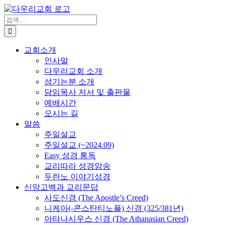
Skip
to
검
content
색
...
교회소개
인사말
다우리교회 소개
섬기는분 소개
담임목사 저서 및 출판물
예배시간
오시는 길
말씀
주일설교
주일설교 (~2024.09)
Easy 성경 통독
교리따라 성경암송
두란노 이야기성경
신앙고백과 교리문답
사도신경 (The Apostle’s Creed)
니케아(-콘스탄티노플) 신경 (325/381년)
아타나시우스 신경 (The Athanasian Creed)