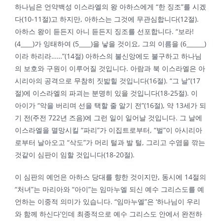
하나님은 언약백성 이스라엘의 왕 아하스에게 “한 징조”를 시겠
다(10-11절)고 하지만, 아하스는 그것에 무관심합니다(12절).
아하스 왕이 듣든지 아니 듣든지 징조를 선포합니다. “보라!
(4____)가 잉태하여 (5____)을 낳을 것이요, 그의 이름을 (6______)
이라 하리라……”(14절) 아하스의 불신앙에도 불구하고 하나님
의 보호와 구원이 이루어질 것입니다. 아람과 북 이스라엘은 아
시리아의 공격으로 무참히 짓밟힐 것입니다(16절). “그 날”(17
절)에 이스라엘의 파괴는 분명히 있을 것입니다(18-25절). 이
아이가 “악을 버리며 선을 택할 줄 알기 전”(16절), 약 13세가 되
기 전(주전 722년 즈음)에 그런 일이 일어날 것입니다. 그 날에
이스라엘을 멸망시킬 “파리”가 이집트로부터, “벌”이 아시리아
로부터 날아오고 “삭도”가 머리 털과 발 털, 그리고 수염을 깎는
것같이 심판이 임할 것입니다(18-20절).
이 심판의 예언은 아하스 당대를 향한 것이지만, 동시에 14절의
“처녀”는 마리아와 “아이”는 임마누엘 되신 예수 그리스도를 예
언하는 이중적 의미가 있습니다. “임마누엘”은 ‘하나님이 우리
와 함께 하신다’인데 최종적으로 예수 그리스도 안에서 완전하