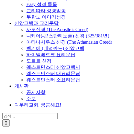
Easy 성경 통독
교리따라 성경암송
두란노 이야기성경
신앙고백과 교리문답
사도신경 (The Apostle’s Creed)
니케아(-콘스탄티노플) 신경 (325/381년)
아타나시우스 신경 (The Athanasian Creed)
벨기에 (네덜란드) 신앙고백
하이델베르크 요리문답
도르트 신경
웨스트민스터 신앙고백서
웨스트민스터 대요리문답
웨스트민스터 소요리문답
게시판
공지사항
주보
다우리교회, 궁금해요!
검
색
...