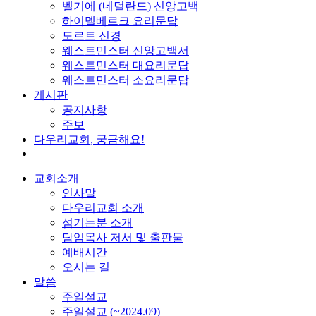
벨기에 (네덜란드) 신앙고백
하이델베르크 요리문답
도르트 신경
웨스트민스터 신앙고백서
웨스트민스터 대요리문답
웨스트민스터 소요리문답
게시판
공지사항
주보
다우리교회, 궁금해요!
교회소개
인사말
다우리교회 소개
섬기는분 소개
담임목사 저서 및 출판물
예배시간
오시는 길
말씀
주일설교
주일설교 (~2024.09)