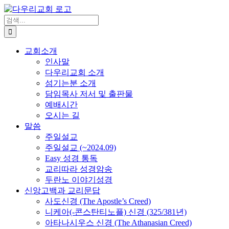
Skip
to
검
content
색
...
교회소개
인사말
다우리교회 소개
섬기는분 소개
담임목사 저서 및 출판물
예배시간
오시는 길
말씀
주일설교
주일설교 (~2024.09)
Easy 성경 통독
교리따라 성경암송
두란노 이야기성경
신앙고백과 교리문답
사도신경 (The Apostle’s Creed)
니케아(-콘스탄티노플) 신경 (325/381년)
아타나시우스 신경 (The Athanasian Creed)