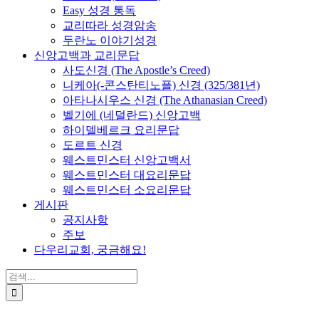
Easy 성경 통독
교리따라 성경암송
두란노 이야기성경
신앙고백과 교리문답
사도신경 (The Apostle’s Creed)
니케아(-콘스탄티노플) 신경 (325/381년)
아타나시우스 신경 (The Athanasian Creed)
벨기에 (네덜란드) 신앙고백
하이델베르크 요리문답
도르트 신경
웨스트민스터 신앙고백서
웨스트민스터 대요리문답
웨스트민스터 소요리문답
게시판
공지사항
주보
다우리교회, 궁금해요!
검
색
...