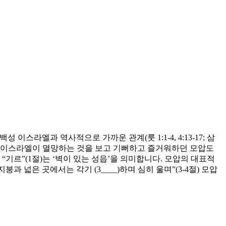
이스라엘과 역사적으로 가까운 관계(룻 1:1-4, 4:13-17; 삼
 북 왕국 이스라엘이 멸망하는 것을 보고 기뻐하고 즐거워하던 모압도
“기르”(1절)는 ‘벽이 있는 성읍’을 의미합니다. 모압의 대표적
과 넓은 곳에서는 각기 (3____)하며 심히 울며”(3-4절) 모압