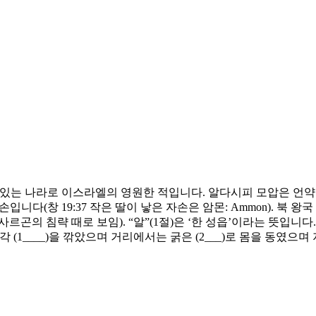
에 있는 나라로 이스라엘의 영원한 적입니다. 알다시피 모압은 언약백성 
 자손입니다(창 19:37 작은 딸이 낳은 자손은 암몬: Ammon).
의 침략 때로 보임). “알”(1절)은 ‘한 성읍’이라는 뜻입니다. 
____)을 깎았으며 거리에서는 굵은 (2___)로 몸을 동였으며 지붕