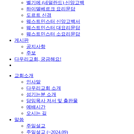
벨기에 (네덜란드) 신앙고백
하이델베르크 요리문답
도르트 신경
웨스트민스터 신앙고백서
웨스트민스터 대요리문답
웨스트민스터 소요리문답
게시판
공지사항
주보
다우리교회, 궁금해요!
교회소개
인사말
다우리교회 소개
섬기는분 소개
담임목사 저서 및 출판물
예배시간
오시는 길
말씀
주일설교
주일설교 (~2024.09)