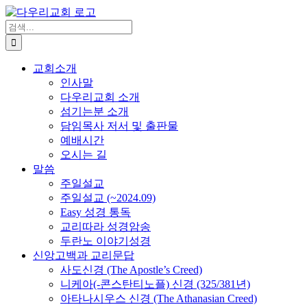
Skip
to
검
content
색
...
교회소개
인사말
다우리교회 소개
섬기는분 소개
담임목사 저서 및 출판물
예배시간
오시는 길
말씀
주일설교
주일설교 (~2024.09)
Easy 성경 통독
교리따라 성경암송
두란노 이야기성경
신앙고백과 교리문답
사도신경 (The Apostle’s Creed)
니케아(-콘스탄티노플) 신경 (325/381년)
아타나시우스 신경 (The Athanasian Creed)