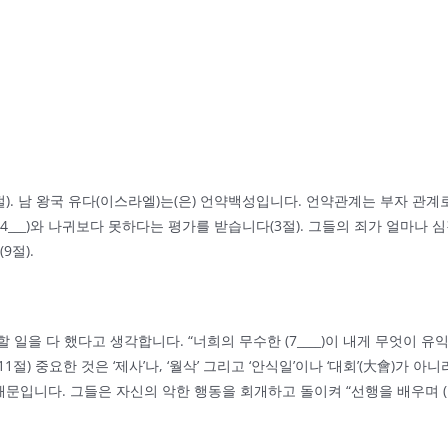
. 남 왕국 유다(이스라엘)는(은) 언약백성입니다. 언약관계는 부자 관계로 표현되
__)와 나귀보다 못하다는 평가를 받습니다(3절). 그들의 죄가 얼마나 심각
9절).
다 했다고 생각합니다. “너희의 무수한 (7____)이 내게 무엇이 유익하뇨? 
절) 중요한 것은 ‘제사’나, ‘월삭’ 그리고 ‘안식일’이나 ‘대회’(大會)가 아니
입니다. 그들은 자신의 악한 행동을 회개하고 돌이켜 “선행을 배우며 (12____)