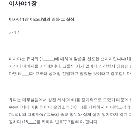
이사야 1장
이사야
1
장 이스라엘의 죄와 그 실상
사 1:1
이사야는 유다와 (1______)에 대하여 말씀을 선포한 선지자입니다(1절)
자식이 아버지를 거역합니다. 그들의 죄가 얼마나 심각한지 짐승인 (4_
다면 (6____)과 고모라 성처럼 전멸하고 말았을 것이라고 경고합니다(
유다는 예루살렘에서 성전 제사(예배)를 정기적으로 드렸기 때문에 할 일을 
수송아지나 어린 양이나 숫염소의 (10___)를 기뻐하지 아니하노라.”(11
(15절). 왜 그럴까요? 그들의 종교 행위와 실제 삶이 일치하지 않기 때문
원하며 (15____)를 위하여 변호”(17절)해야 합니다.