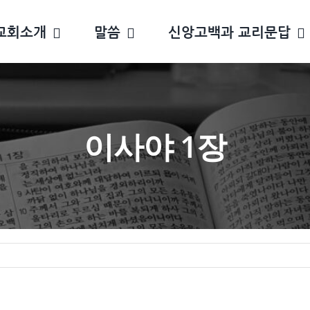
교회소개
말씀
신앙고백과 교리문답
이사야 1장