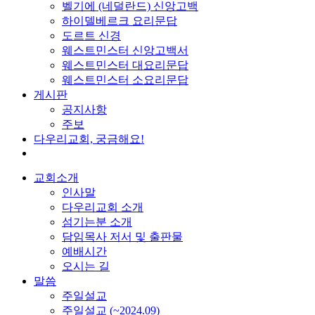
벨기에 (네덜란드) 신앙고백
하이델베르크 요리문답
도르트 신경
웨스트민스터 신앙고백서
웨스트민스터 대요리문답
웨스트민스터 소요리문답
게시판
공지사항
주보
다우리교회, 궁금해요!
교회소개
인사말
다우리교회 소개
섬기는분 소개
담임목사 저서 및 출판물
예배시간
오시는 길
말씀
주일설교
주일설교 (~2024.09)