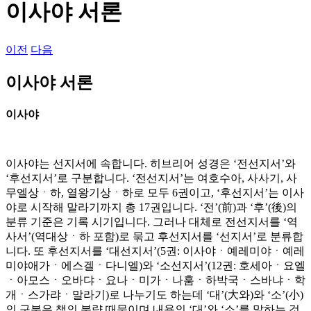
이사야 서론
이전
다음
이사야 서론
이사야
이사야는 선지서에 속합니다. 히브리어 성경은 ‘전선지서’와
‘후선지서’로 구분합니다. ‘전선지서’는 여호수아, 사사기, 사
무엘상ㆍ하, 열왕기상ㆍ하로 모두 6권이고, ‘후선지서’는 이사
야로 시작해 말라기까지 총 17권입니다. ‘전’(前)과 ‘후’(後)의
분류 기준은 기록 시기입니다. 그러나 대체로 전선지서를 ‘역
사서’(역대상ㆍ하 포함)로 묶고 후선지서를 ‘선지서’로 분류합
니다. 또 후선지서를 ‘대선지서’(5권: 이사야ㆍ예레미야ㆍ예레
미야애가ㆍ에스겔ㆍ다니엘)와 ‘소선지서’(12권: 호세아ㆍ요엘
ㆍ아모스ㆍ오바댜ㆍ요나ㆍ미가ㆍ나훔ㆍ하박국ㆍ스바냐ㆍ학
개ㆍ스가랴ㆍ말라기)로 나누기도 하는데 ‘대’(大와)와 ‘소’(小)
의 구분은 책의 분량 때문이며 내용의 ‘대’와 ‘소’를 말하는 것