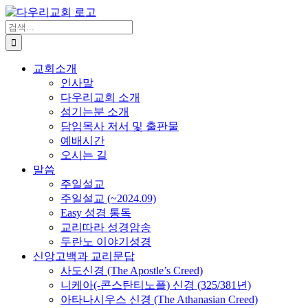
Skip
to
검
content
색
...
교회소개
인사말
다우리교회 소개
섬기는분 소개
담임목사 저서 및 출판물
예배시간
오시는 길
말씀
주일설교
주일설교 (~2024.09)
Easy 성경 통독
교리따라 성경암송
두란노 이야기성경
신앙고백과 교리문답
사도신경 (The Apostle’s Creed)
니케아(-콘스탄티노플) 신경 (325/381년)
아타나시우스 신경 (The Athanasian Creed)