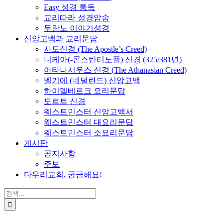
Easy 성경 통독
교리따라 성경암송
두란노 이야기성경
신앙고백과 교리문답
사도신경 (The Apostle’s Creed)
니케아(-콘스탄티노플) 신경 (325/381년)
아타나시우스 신경 (The Athanasian Creed)
벨기에 (네덜란드) 신앙고백
하이델베르크 요리문답
도르트 신경
웨스트민스터 신앙고백서
웨스트민스터 대요리문답
웨스트민스터 소요리문답
게시판
공지사항
주보
다우리교회, 궁금해요!
검
색
...