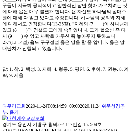
구들이 지극히 공식적이고 일반적인 답만 찾아 가르치려는 것
에 대해 욥은 매우 불편해 합니다. 욥 자신도 하나님의 절대주
권에 대해 다 알고 있다고 주장합니다. 하나님의 공의와 지혜
에 대해서도 인정합니다(13-25절). “지혜와 (7____)이 하나님께
있고 (8____)과 명철도 그에게 속하였나니, 그가 헐으신 즉 다
시 (9____) 수 없고 사람을 가두신 즉 놓아주지 못하느니
라.”(13-14절) 욥도 구구절절 옳은 말을 할 줄 압니다. 옳은 말
대단치가 진행되고 있습니다.
답: 1. 참, 2. 백성, 3. 지혜, 4. 형통, 5. 평안, 6. 후히, 7. 권능, 8. 계
략, 9. 세울
다우리교회
2020-11-24T08:14:59+09:00
2020.11.24
|
쉬운성경공
부
,
욥기
|
경기도 용인시 기흥구 흥덕2로 117번길 15, 504호
2020 © DAWOORI CHURCH. ALL RIGHTS RESERVED.