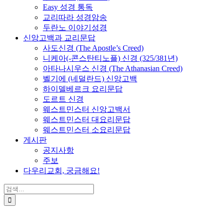
Easy 성경 통독
교리따라 성경암송
두란노 이야기성경
신앙고백과 교리문답
사도신경 (The Apostle’s Creed)
니케아(-콘스탄티노플) 신경 (325/381년)
아타나시우스 신경 (The Athanasian Creed)
벨기에 (네덜란드) 신앙고백
하이델베르크 요리문답
도르트 신경
웨스트민스터 신앙고백서
웨스트민스터 대요리문답
웨스트민스터 소요리문답
게시판
공지사항
주보
다우리교회, 궁금해요!
검
색
...