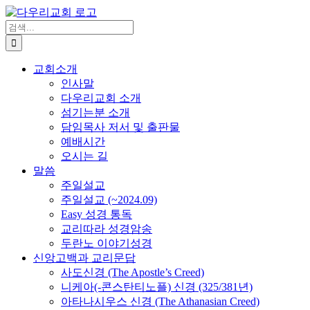
Skip
to
검
content
색
...
교회소개
인사말
다우리교회 소개
섬기는분 소개
담임목사 저서 및 출판물
예배시간
오시는 길
말씀
주일설교
주일설교 (~2024.09)
Easy 성경 통독
교리따라 성경암송
두란노 이야기성경
신앙고백과 교리문답
사도신경 (The Apostle’s Creed)
니케아(-콘스탄티노플) 신경 (325/381년)
아타나시우스 신경 (The Athanasian Creed)