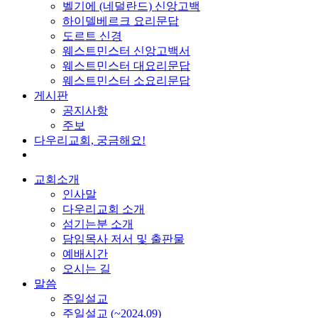
벨기에 (네덜란드) 신앙고백
하이델베르크 요리문답
도르트 신경
웨스트민스터 신앙고백서
웨스트민스터 대요리문답
웨스트민스터 소요리문답
게시판
공지사항
주보
다우리교회, 궁금해요!
교회소개
인사말
다우리교회 소개
섬기는분 소개
담임목사 저서 및 출판물
예배시간
오시는 길
말씀
주일설교
주일설교 (~2024.09)