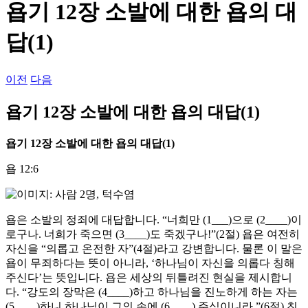
욥기 12장 소발에 대한 욥의 대
답(1)
이전
다음
욥기 12장 소발에 대한 욥의 대답(1)
욥기
12
장 소발에 대한 욥의 대답
(1)
욥 12:6
욥은 소발의 정죄에 대답합니다. “너희만 (1___)으로 (2____)이
로구나. 너희가 죽으면 (3____)도 죽겠구나!”(2절) 욥은 여전히
자신을 “의롭고 온전한 자”(4절)라고 강변합니다. 물론 이 말은
욥이 무죄하다는 뜻이 아니라, ‘하나님이 자신을 의롭다 칭해
주신다’는 뜻입니다. 욥은 세상의 뒤틀려진 현실을 제시합니
다. “강도의 장막은 (4____)하고 하나님을 진노하게 하는 자는
(5____)하니 하나님이 그의 손에 (6____) 주심이니라.”(6절) 친