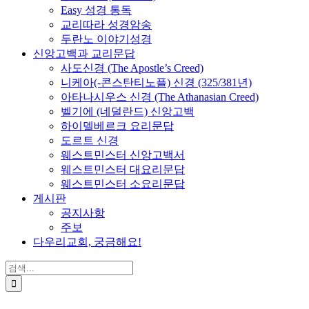
Easy 성경 통독
교리따라 성경암송
두란노 이야기성경
신앙고백과 교리문답
사도신경 (The Apostle’s Creed)
니케아(-콘스탄티노플) 신경 (325/381년)
아타나시우스 신경 (The Athanasian Creed)
벨기에 (네덜란드) 신앙고백
하이델베르크 요리문답
도르트 신경
웨스트민스터 신앙고백서
웨스트민스터 대요리문답
웨스트민스터 소요리문답
게시판
공지사항
주보
다우리교회, 궁금해요!
검
색
...