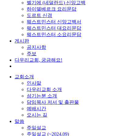
벨기에 (네덜란드) 신앙고백
하이델베르크 요리문답
도르트 신경
웨스트민스터 신앙고백서
웨스트민스터 대요리문답
웨스트민스터 소요리문답
게시판
공지사항
주보
다우리교회, 궁금해요!
교회소개
인사말
다우리교회 소개
섬기는분 소개
담임목사 저서 및 출판물
예배시간
오시는 길
말씀
주일설교
주일설교 (~2024.09)