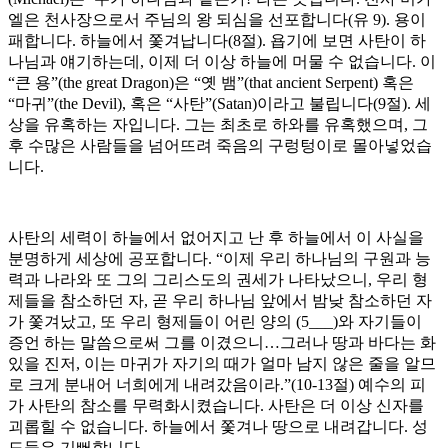
엘은 천사장으로서 주님의 왕 되심을 선포합니다(유 9). 용이
패합니다. 하늘에서 쫓겨납니다(8절). 욥기에 보면 사탄이 하
나님과 얘기하는데, 이제 더 이상 하늘에 머물 수 없습니다. 이
“큰 용”(the great Dragon)은 “옛 뱀”(that ancient Serpent) 혹은
“마귀”(the Devil), 혹은 “사탄”(Satan)이라고 불립니다(9절). 세
상을 유혹하는 자입니다. 그는 최초로 하와를 유혹했으며, 그
후 수많은 사람들을 넘어뜨려 죽음의 구렁텅이로 몰아넣었습
니다.
사탄의 세력이 하늘에서 없어지고 난 후 하늘에서 이 사실을
분명하게 세상에 공포합니다. “이제 우리 하나님의 구원과 능
력과 나라와 또 그의 그리스도의 권세가 나타났으니, 우리 형
제들을 참소하던 자, 곧 우리 하나님 앞에서 밤낮 참소하던 자
가 쫓겨났고, 또 우리 형제들이 어린 양의 (5___)와 자기들이
증언 하는 말씀으로써 그를 이겼으니…그러나 땅과 바다는 화
있을 진저, 이는 마귀가 자기의 때가 얼마 남지 않은 줄을 알므
로 크게 분내어 너희에게 내려갔음이라.”(10-13절) 예수의 피
가 사탄의 참소를 무력화시켰습니다. 사탄은 더 이상 신자를
괴롭힐 수 없습니다. 하늘에서 쫓겨나 땅으로 내려갑니다. 성
도들은 기뻐합니다.