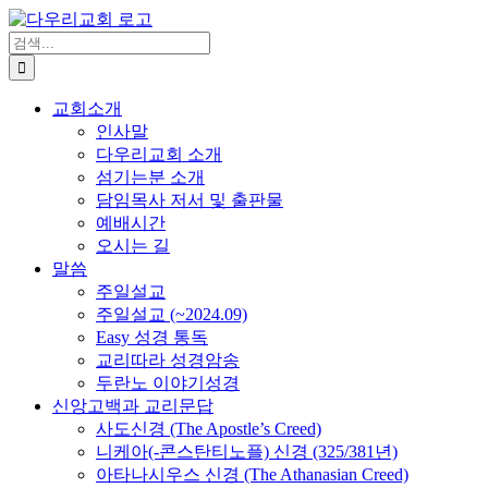
Skip
to
검
content
색
...
교회소개
인사말
다우리교회 소개
섬기는분 소개
담임목사 저서 및 출판물
예배시간
오시는 길
말씀
주일설교
주일설교 (~2024.09)
Easy 성경 통독
교리따라 성경암송
두란노 이야기성경
신앙고백과 교리문답
사도신경 (The Apostle’s Creed)
니케아(-콘스탄티노플) 신경 (325/381년)
아타나시우스 신경 (The Athanasian Creed)