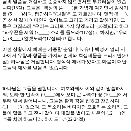
님의 말씀을 거절하고 순종하지 않으면서도 부끄러움이 없습
니다(15절). 그들은 “백성의 (4____)를 가볍게 여기면서 말하기
를 (5____)하다, 평강하다”(14절)라고 가르칩니다. 옛적 (6___),
곧 선한 길이 어디인지 알아보고 그리고 가라고 말하지만, 그
들은 고집스레 “우리는 그리로 가지 않겠노라”(16절)라고 하고
“파수꾼을 세워 (7____) 소리를 들으라”(17절)고 하지만, “우리
는 (8____) 않겠노라”(17절)라고 합니다.
이런 상황에서 예배는 가증할 뿐입니다. 유다 백성이 멀리 시
바에서 유향과 향품을 가져와 번제와 희생제물을 드리지만(20
절), 하나님은 거절합니다. 형식적 예배가 있다고 마음이 떠난
그들의 제사를 받을 리 없습니다.
하나님은 그들을 멸합니다. “여호와께서 이와 같이 말씀하시
되, 보라 한 민족이 (9____)에서 오며 큰 나라가 땅 (10___)에서
부터 떨쳐 일어나나니, 그들은 활과 창을 잡았고 잔인하여
(11____)이 없으며, 그 목소리는 바다처럼 포효하는 소리라. 그
들이 말을 타고 전사 같이 다 대열을 벌이고 시온의 (12___)인
너를 치려 하느니라, 하시도다.”(22-24절)