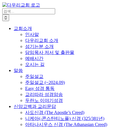
Skip
to
검
content
색
...
교회소개
인사말
다우리교회 소개
섬기는분 소개
담임목사 저서 및 출판물
예배시간
오시는 길
말씀
주일설교
주일설교 (~2024.09)
Easy 성경 통독
교리따라 성경암송
두란노 이야기성경
신앙고백과 교리문답
사도신경 (The Apostle’s Creed)
니케아(-콘스탄티노플) 신경 (325/381년)
아타나시우스 신경 (The Athanasian Creed)