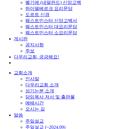
벨기에 (네덜란드) 신앙고백
하이델베르크 요리문답
도르트 신경
웨스트민스터 신앙고백서
웨스트민스터 대요리문답
웨스트민스터 소요리문답
게시판
공지사항
주보
다우리교회, 궁금해요!
교회소개
인사말
다우리교회 소개
섬기는분 소개
담임목사 저서 및 출판물
예배시간
오시는 길
말씀
주일설교
주일설교 (~2024.09)