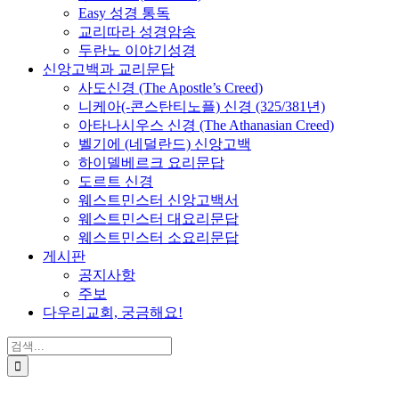
Easy 성경 통독
교리따라 성경암송
두란노 이야기성경
신앙고백과 교리문답
사도신경 (The Apostle’s Creed)
니케아(-콘스탄티노플) 신경 (325/381년)
아타나시우스 신경 (The Athanasian Creed)
벨기에 (네덜란드) 신앙고백
하이델베르크 요리문답
도르트 신경
웨스트민스터 신앙고백서
웨스트민스터 대요리문답
웨스트민스터 소요리문답
게시판
공지사항
주보
다우리교회, 궁금해요!
검
색
...