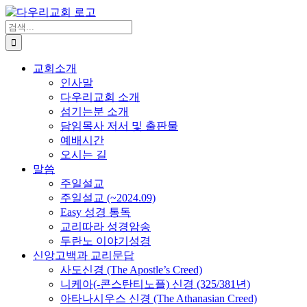
Skip
to
검
content
색
...
교회소개
인사말
다우리교회 소개
섬기는분 소개
담임목사 저서 및 출판물
예배시간
오시는 길
말씀
주일설교
주일설교 (~2024.09)
Easy 성경 통독
교리따라 성경암송
두란노 이야기성경
신앙고백과 교리문답
사도신경 (The Apostle’s Creed)
니케아(-콘스탄티노플) 신경 (325/381년)
아타나시우스 신경 (The Athanasian Creed)