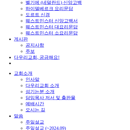
벨기에 (네덜란드) 신앙고백
하이델베르크 요리문답
도르트 신경
웨스트민스터 신앙고백서
웨스트민스터 대요리문답
웨스트민스터 소요리문답
게시판
공지사항
주보
다우리교회, 궁금해요!
교회소개
인사말
다우리교회 소개
섬기는분 소개
담임목사 저서 및 출판물
예배시간
오시는 길
말씀
주일설교
주일설교 (~2024.09)