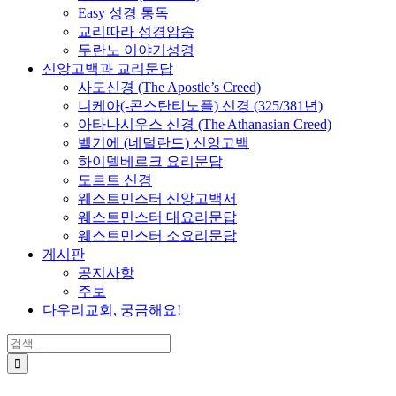
Easy 성경 통독
교리따라 성경암송
두란노 이야기성경
신앙고백과 교리문답
사도신경 (The Apostle’s Creed)
니케아(-콘스탄티노플) 신경 (325/381년)
아타나시우스 신경 (The Athanasian Creed)
벨기에 (네덜란드) 신앙고백
하이델베르크 요리문답
도르트 신경
웨스트민스터 신앙고백서
웨스트민스터 대요리문답
웨스트민스터 소요리문답
게시판
공지사항
주보
다우리교회, 궁금해요!
검
색
...