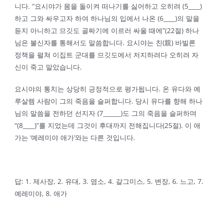
니다. “요시야가 몸을 돌이켜 떠나기를 싫어하고 오히려 (5____)
하고 그와 싸우고자 하여 하나님의 입에서 나온 (6____)의 말을
듣지 아니하고 므깃도 골짜기에 이르러 싸울 때에”(22절) 하나
님은 불신자를 통해서도 말씀합니다. 요시야는 친(親) 바빌론
정책을 펼쳐 이집트 군대를 므깃도에서 저지하려다 오히려 자
신이 죽고 말았습니다.
요시야의 통치는 상당히 긍정적으로 평가됩니다. 온 유다와 예
루살렘 사람이 그의 죽음을 슬퍼합니다. 당시 유다를 향해 하나
님의 말씀을 전하던 선지자 (7______)도 그의 죽음을 슬퍼하며
“(8____)”를 지었는데 그것이 후대까지 전해집니다(25절). 이 애
가는 ‘예레미야 애가’와는 다른 것입니다.
답: 1. 제사장, 2. 유대, 3. 염소, 4. 갈그미스, 5. 변장, 6. 느고, 7.
예레미야, 8. 애가
경기도 용인시 기흥구 흥덕2로 117번길 15, 504호
2020 © DAWOORI CHURCH. ALL RIGHTS RESERVED.