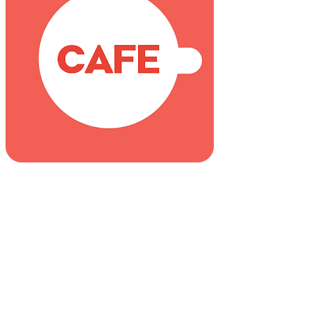
Go
to
Top