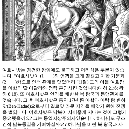
여호사밧는 경건한 왕임에도 불구하고 어리석은 부분이 있습
니다. “여호사밧이 (1____)와 영광을 크게 떨쳤고 아합 가문과
(2____)함으로 인척 관계를 맺었더라.”(1절) 그의 아들 여호람
을 아합의 딸 아달랴와 정략 혼인시킨 것입니다(대하 21:6; 왕
하 8:18). 또 여호사밧은 언약을 배반한 북 왕국과 동맹관계를
맺습니다. 그 후 여호사밧은 통치 17년 쯤 아합과 아람 왕 벤하
닷(Ben-Hadad)으로부터 길르앗 라못 지역을 빼앗기 원해 전쟁
을 벌입니다. 여호사밧은 남북이 사이좋게 지내는 것이 그렇게
중요했을까요? 그는 통일지상주의자였습니다. 하나님도 무조
건적 남북통일을 기뻐하실까요? 하나님을 버린 북 왕국과 사