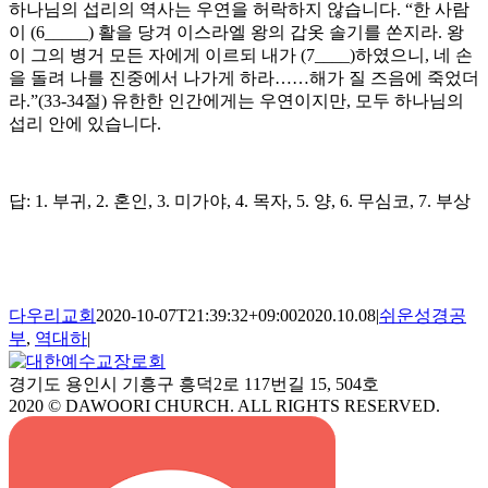
하나님의 섭리의 역사는 우연을 허락하지 않습니다. “한 사람
이 (6_____) 활을 당겨 이스라엘 왕의 갑옷 솔기를 쏜지라. 왕
이 그의 병거 모든 자에게 이르되 내가 (7____)하였으니, 네 손
을 돌려 나를 진중에서 나가게 하라……해가 질 즈음에 죽었더
라.”(33-34절) 유한한 인간에게는 우연이지만, 모두 하나님의
섭리 안에 있습니다.
답: 1. 부귀, 2. 혼인, 3. 미가야, 4. 목자, 5. 양, 6. 무심코, 7. 부상
다우리교회
2020-10-07T21:39:32+09:00
2020.10.08
|
쉬운성경공
부
,
역대하
|
경기도 용인시 기흥구 흥덕2로 117번길 15, 504호
2020 © DAWOORI CHURCH. ALL RIGHTS RESERVED.
YouTube
Facebook
Cafe