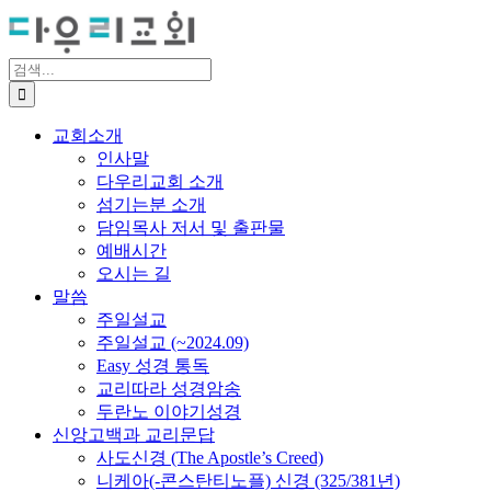
Skip
to
content
검
색
...
교회소개
인사말
다우리교회 소개
섬기는분 소개
담임목사 저서 및 출판물
예배시간
오시는 길
말씀
주일설교
주일설교 (~2024.09)
Easy 성경 통독
교리따라 성경암송
두란노 이야기성경
신앙고백과 교리문답
사도신경 (The Apostle’s Creed)
니케아(-콘스탄티노플) 신경 (325/381년)