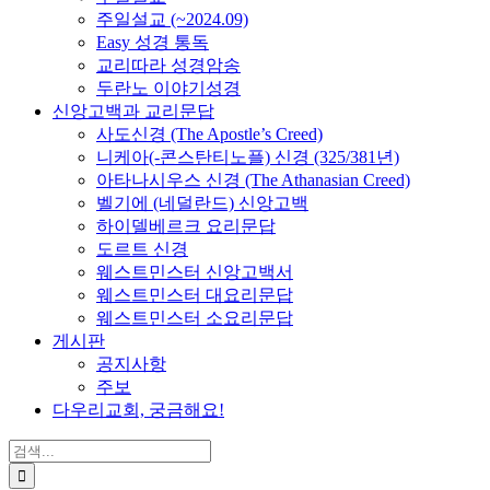
주일설교 (~2024.09)
Easy 성경 통독
교리따라 성경암송
두란노 이야기성경
신앙고백과 교리문답
사도신경 (The Apostle’s Creed)
니케아(-콘스탄티노플) 신경 (325/381년)
아타나시우스 신경 (The Athanasian Creed)
벨기에 (네덜란드) 신앙고백
하이델베르크 요리문답
도르트 신경
웨스트민스터 신앙고백서
웨스트민스터 대요리문답
웨스트민스터 소요리문답
게시판
공지사항
주보
다우리교회, 궁금해요!
검
색