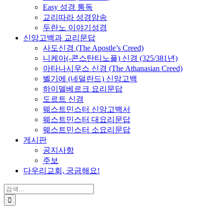
Easy 성경 통독
교리따라 성경암송
두란노 이야기성경
신앙고백과 교리문답
사도신경 (The Apostle’s Creed)
니케아(-콘스탄티노플) 신경 (325/381년)
아타나시우스 신경 (The Athanasian Creed)
벨기에 (네덜란드) 신앙고백
하이델베르크 요리문답
도르트 신경
웨스트민스터 신앙고백서
웨스트민스터 대요리문답
웨스트민스터 소요리문답
게시판
공지사항
주보
다우리교회, 궁금해요!
검
색
...