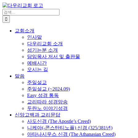
Skip
to
검
content
색
...
교회소개
인사말
다우리교회 소개
섬기는분 소개
담임목사 저서 및 출판물
예배시간
오시는 길
말씀
주일설교
주일설교 (~2024.09)
Easy 성경 통독
교리따라 성경암송
두란노 이야기성경
신앙고백과 교리문답
사도신경 (The Apostle’s Creed)
니케아(-콘스탄티노플) 신경 (325/381년)
아타나시우스 신경 (The Athanasian Creed)