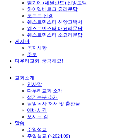
벨기에 (네덜란드) 신앙고백
하이델베르크 요리문답
도르트 신경
웨스트민스터 신앙고백서
웨스트민스터 대요리문답
웨스트민스터 소요리문답
게시판
공지사항
주보
다우리교회, 궁금해요!
교회소개
인사말
다우리교회 소개
섬기는분 소개
담임목사 저서 및 출판물
예배시간
오시는 길
말씀
주일설교
주일설교 (~2024.09)