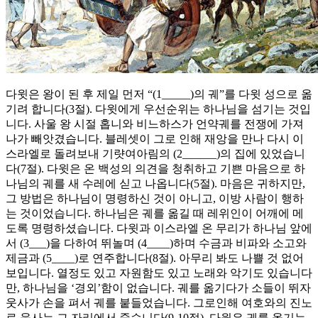
다윗은 왕이 된 후 제일 먼저 “(1_____)의 궤”를 다윗 성으로 옮
기려 합니다(3절). 다윗에게 우선순위는 하나님을 섬기는 것입
니다. 사울 왕 시절 홉니와 비느하스가 언약궤를 전쟁에 가져
나가 빼앗겼습니다. 블레셋이 그로 인해 재앙을 만나 다시 이
스라엘로 돌려보내 기럇여아림의 (2______)의 집에 있었습니
다(7절). 다윗은 온 백성의 의견을 청취하고 기쁜 마음으로 하
나님의 궤를 새 수레에 싣고 나옵니다(5절). 마음은 귀하지만,
그 방법은 하나님이 명령하신 것이 아니고, 이방 사람이 행하
는 것이었습니다. 하나님은 궤를 옮길 때 레위인이 어깨에 메
도록 명령하셨습니다. 다윗과 이스라엘 온 무리가 하나님 앞에
서 (3___)을 다하여 뛰놀며 (4____)하며 수금과 비파와 소고와
제금과 (5____)로 연주합니다(8절). 아무리 봐도 나쁠 것 없어
보입니다. 열정도 있고 자원함도 있고 노래와 악기도 있습니다
만, 하나님을 ‘경외’함이 없습니다. 궤를 옮기다가 소들이 뛰자
웃사가 손을 펴서 궤를 붙들었습니다. 그로인해 여호와의 진노
로 웃사는 그 자리에서 죽습니다(9-10절). 다윗은 궤를 옮기는