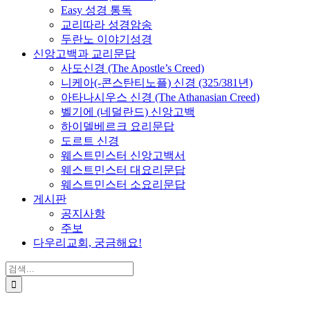
Easy 성경 통독
교리따라 성경암송
두란노 이야기성경
신앙고백과 교리문답
사도신경 (The Apostle’s Creed)
니케아(-콘스탄티노플) 신경 (325/381년)
아타나시우스 신경 (The Athanasian Creed)
벨기에 (네덜란드) 신앙고백
하이델베르크 요리문답
도르트 신경
웨스트민스터 신앙고백서
웨스트민스터 대요리문답
웨스트민스터 소요리문답
게시판
공지사항
주보
다우리교회, 궁금해요!
검
색
...