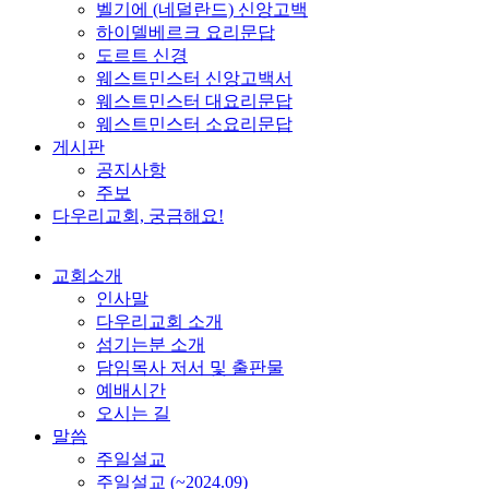
벨기에 (네덜란드) 신앙고백
하이델베르크 요리문답
도르트 신경
웨스트민스터 신앙고백서
웨스트민스터 대요리문답
웨스트민스터 소요리문답
게시판
공지사항
주보
다우리교회, 궁금해요!
교회소개
인사말
다우리교회 소개
섬기는분 소개
담임목사 저서 및 출판물
예배시간
오시는 길
말씀
주일설교
주일설교 (~2024.09)