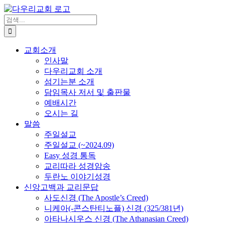
Skip
to
검
content
색
...
교회소개
인사말
다우리교회 소개
섬기는분 소개
담임목사 저서 및 출판물
예배시간
오시는 길
말씀
주일설교
주일설교 (~2024.09)
Easy 성경 통독
교리따라 성경암송
두란노 이야기성경
신앙고백과 교리문답
사도신경 (The Apostle’s Creed)
니케아(-콘스탄티노플) 신경 (325/381년)
아타나시우스 신경 (The Athanasian Creed)