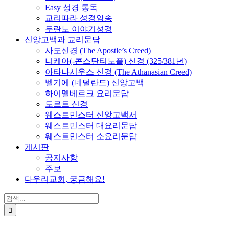
Easy 성경 통독
교리따라 성경암송
두란노 이야기성경
신앙고백과 교리문답
사도신경 (The Apostle’s Creed)
니케아(-콘스탄티노플) 신경 (325/381년)
아타나시우스 신경 (The Athanasian Creed)
벨기에 (네덜란드) 신앙고백
하이델베르크 요리문답
도르트 신경
웨스트민스터 신앙고백서
웨스트민스터 대요리문답
웨스트민스터 소요리문답
게시판
공지사항
주보
다우리교회, 궁금해요!
검
색
...