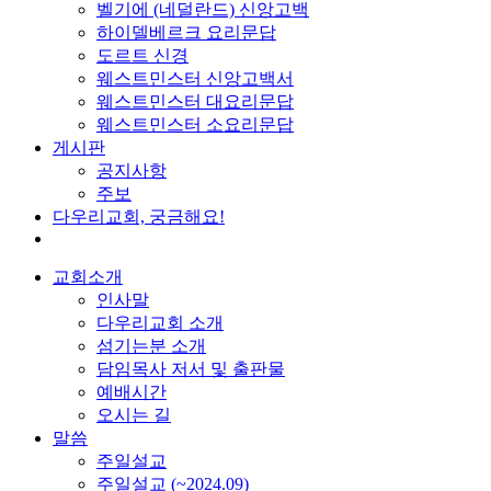
벨기에 (네덜란드) 신앙고백
하이델베르크 요리문답
도르트 신경
웨스트민스터 신앙고백서
웨스트민스터 대요리문답
웨스트민스터 소요리문답
게시판
공지사항
주보
다우리교회, 궁금해요!
교회소개
인사말
다우리교회 소개
섬기는분 소개
담임목사 저서 및 출판물
예배시간
오시는 길
말씀
주일설교
주일설교 (~2024.09)