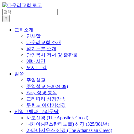
Skip
to
검
content
색
...
교회소개
인사말
다우리교회 소개
섬기는분 소개
담임목사 저서 및 출판물
예배시간
오시는 길
말씀
주일설교
주일설교 (~2024.09)
Easy 성경 통독
교리따라 성경암송
두란노 이야기성경
신앙고백과 교리문답
사도신경 (The Apostle’s Creed)
니케아(-콘스탄티노플) 신경 (325/381년)
아타나시우스 신경 (The Athanasian Creed)