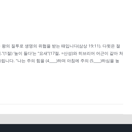
왕의 질투로 생명의 위협을 받는 때입니다(삼상 19:11). 다윗은 절
”(1절) ‘높이 들다’는 “요새”(17절, =산성)와 히브리어 어근이 같아 처
다. “나는 주의 힘을 (4____)하며 아침에 주의 (5____)하심을 높