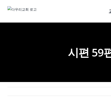
Skip
to
content
시편 59