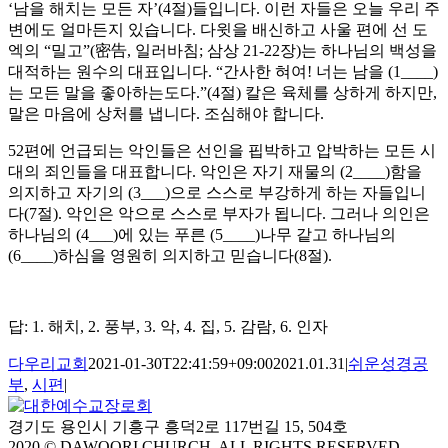
‘남을 해치는 모든 자’(4절)들입니다. 이런 자들은 오늘 우리 주
변에도 얼마든지 있습니다. 다윗을 배신하고 사울 편에 선 도
엑의 “밀고”(密告, 일러바침; 삼상 21-22장)는 하나님의 백성을
대적하는 원수의 대표입니다. “간사한 혀여! 너는 남을 (1____)
는 모든 말을 좋아하는도다.”(4절) 칼은 육체를 상하게 하지만,
말은 마음에 상처를 냅니다. 조심해야 합니다.
52편에 언급되는 악인들은 선인을 핍박하고 압박하는 모든 시
대의 죄인들을 대표합니다. 악인은 자기 재물의 (2____)함을
의지하고 자기의 (3___)으로 스스로 부강하게 하는 자들입니
다(7절). 악인은 악으로 스스로 부자가 됩니다. 그러나 의인은
하나님의 (4___)에 있는 푸른 (5____)나무 같고 하나님의
(6____)하심을 영원히 의지하고 믿습니다(8절).
답: 1. 해치, 2. 풍부, 3. 악, 4. 집, 5. 감람, 6. 인자
다우리교회
2021-01-30T22:41:59+09:00
2021.01.31
|
쉬운성경공
부
,
시편
|
경기도 용인시 기흥구 흥덕2로 117번길 15, 504호
2020 © DAWOORI CHURCH. ALL RIGHTS RESERVED.