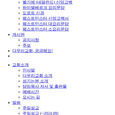
벨기에 (네덜란드) 신앙고백
하이델베르크 요리문답
도르트 신경
웨스트민스터 신앙고백서
웨스트민스터 대요리문답
웨스트민스터 소요리문답
게시판
공지사항
주보
다우리교회, 궁금해요!
교회소개
인사말
다우리교회 소개
섬기는분 소개
담임목사 저서 및 출판물
예배시간
오시는 길
말씀
주일설교
주일설교 (~2024.09)