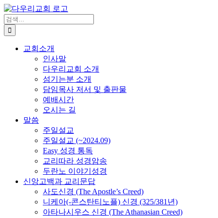
Skip
to
검
content
색
...
교회소개
인사말
다우리교회 소개
섬기는분 소개
담임목사 저서 및 출판물
예배시간
오시는 길
말씀
주일설교
주일설교 (~2024.09)
Easy 성경 통독
교리따라 성경암송
두란노 이야기성경
신앙고백과 교리문답
사도신경 (The Apostle’s Creed)
니케아(-콘스탄티노플) 신경 (325/381년)
아타나시우스 신경 (The Athanasian Creed)