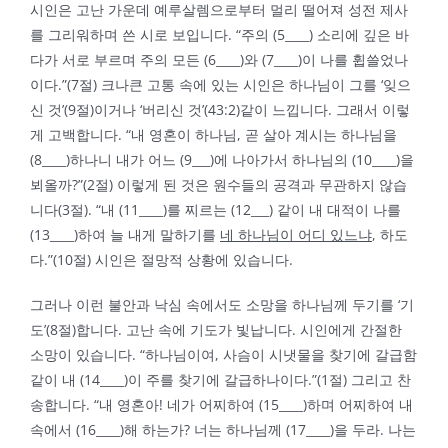
시인은 고난 가운데 예루살렘으로부터 멀리 떨어져 성전 제사
를 그리워하며 쓴 시로 보입니다. “주의 (5____) 소리에 깊은 바
다가 서로 부르며 주의 모든 (6____)와 (7____)이 나를 휩쓸었나
이다.”(7절) 크나큰 고통 속에 있는 시인은 하나님이 그를 ‘잊으
신 것’(9절)이거나 ‘버리신 것’(43:2)같이 느낍니다. 그래서 이렇
게 고백합니다. “내 영혼이 하나님, 곧 살아 계시는 하나님을
(8____)하나니 내가 어느 (9___)에 나아가서 하나님의 (10____)을
뵈올까?”(2절) 이렇게 된 것은 원수들의 공격과 무관하지 않습
니다(3절). “내 (11____)를 찌르는 (12___) 같이 내 대적이 나를
(13____)하여 늘 내게 말하기를
네 하나님이 어디 있느냐
, 하도
다.”(10절) 시인은 절망적 상황에 있습니다.
그러나 이런 불안과 낙심 속에서도 소망을 하나님께 두기를 ‘기
도’(8절)합니다. 고난 속에 기도가 빛납니다. 시인에게 간절한
소망이 있습니다. “하나님이여, 사슴이 시냇물을 찾기에 갈급함
같이 내 (14____)이 주를 찾기에 갈급하나이다.”(1절) 그리고 찬
송합니다. “내 영혼아! 네가 어찌하여 (15____)하며 어찌하여 내
속에서 (16____)해 하는가? 너는 하나님께 (17____)을 두라. 나는