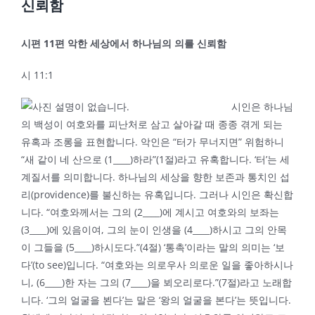
신뢰함
시편
11
편 악한 세상에서 하나님의 의를 신뢰함
시 11:1
시인은 하나님
의 백성이 여호와를 피난처로 삼고 살아갈 때 종종 겪게 되는
유혹과 조롱을 표현합니다. 악인은 “터가 무너지면” 위험하니
“새 같이 네 산으로 (1____)하라”(1절)라고 유혹합니다. ‘터’는 세
계질서를 의미합니다. 하나님의 세상을 향한 보존과 통치인 섭
리(providence)를 불신하는 유혹입니다. 그러나 시인은 확신합
니다. “여호와께서는 그의 (2____)에 계시고 여호와의 보좌는
(3____)에 있음이여, 그의 눈이 인생을 (4____)하시고 그의 안목
이 그들을 (5____)하시도다.”(4절) ‘통촉’이라는 말의 의미는 ‘보
다’(to see)입니다. “여호와는 의로우사 의로운 일을 좋아하시나
니, (6____)한 자는 그의 (7____)을 뵈오리로다.”(7절)라고 노래합
니다. ‘그의 얼굴을 뵌다’는 말은 ‘왕의 얼굴을 본다’는 뜻입니다.