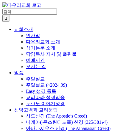
Skip
to
검
content
색
...
교회소개
인사말
다우리교회 소개
섬기는분 소개
담임목사 저서 및 출판물
예배시간
오시는 길
말씀
주일설교
주일설교 (~2024.09)
Easy 성경 통독
교리따라 성경암송
두란노 이야기성경
신앙고백과 교리문답
사도신경 (The Apostle’s Creed)
니케아(-콘스탄티노플) 신경 (325/381년)
아타나시우스 신경 (The Athanasian Creed)