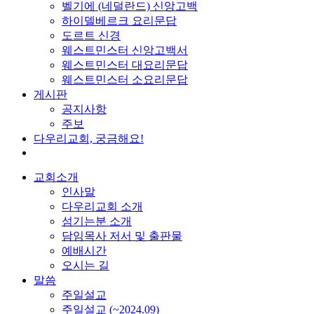
벨기에 (네덜란드) 신앙고백
하이델베르크 요리문답
도르트 신경
웨스트민스터 신앙고백서
웨스트민스터 대요리문답
웨스트민스터 소요리문답
게시판
공지사항
주보
다우리교회, 궁금해요!
교회소개
인사말
다우리교회 소개
섬기는분 소개
담임목사 저서 및 출판물
예배시간
오시는 길
말씀
주일설교
주일설교 (~2024.09)