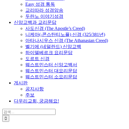
Easy 성경 통독
교리따라 성경암송
두란노 이야기성경
신앙고백과 교리문답
사도신경 (The Apostle’s Creed)
니케아(-콘스탄티노플) 신경 (325/381년)
아타나시우스 신경 (The Athanasian Creed)
벨기에 (네덜란드) 신앙고백
하이델베르크 요리문답
도르트 신경
웨스트민스터 신앙고백서
웨스트민스터 대요리문답
웨스트민스터 소요리문답
게시판
공지사항
주보
다우리교회, 궁금해요!
검
색
...