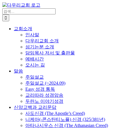
Skip
to
검
content
색
...
교회소개
인사말
다우리교회 소개
섬기는분 소개
담임목사 저서 및 출판물
예배시간
오시는 길
말씀
주일설교
주일설교 (~2024.09)
Easy 성경 통독
교리따라 성경암송
두란노 이야기성경
신앙고백과 교리문답
사도신경 (The Apostle’s Creed)
니케아(-콘스탄티노플) 신경 (325/381년)
아타나시우스 신경 (The Athanasian Creed)