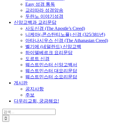
Easy 성경 통독
교리따라 성경암송
두란노 이야기성경
신앙고백과 교리문답
사도신경 (The Apostle’s Creed)
니케아(-콘스탄티노플) 신경 (325/381년)
아타나시우스 신경 (The Athanasian Creed)
벨기에 (네덜란드) 신앙고백
하이델베르크 요리문답
도르트 신경
웨스트민스터 신앙고백서
웨스트민스터 대요리문답
웨스트민스터 소요리문답
게시판
공지사항
주보
다우리교회, 궁금해요!
검
색
...