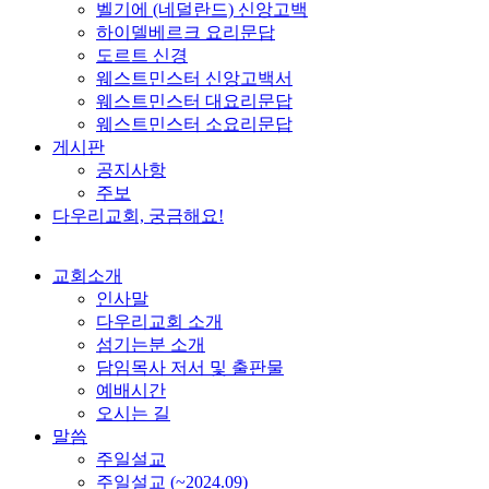
벨기에 (네덜란드) 신앙고백
하이델베르크 요리문답
도르트 신경
웨스트민스터 신앙고백서
웨스트민스터 대요리문답
웨스트민스터 소요리문답
게시판
공지사항
주보
다우리교회, 궁금해요!
교회소개
인사말
다우리교회 소개
섬기는분 소개
담임목사 저서 및 출판물
예배시간
오시는 길
말씀
주일설교
주일설교 (~2024.09)