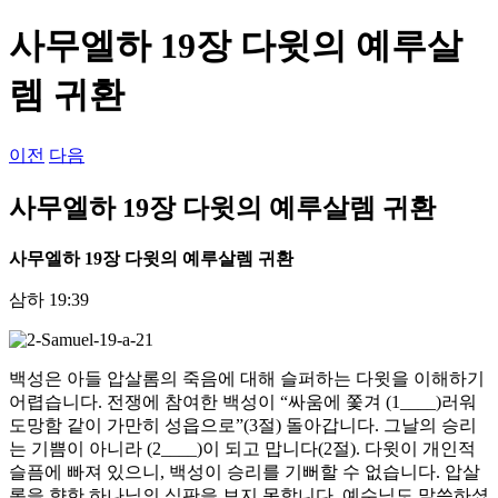
...
사무엘하 19장 다윗의 예루살
렘 귀환
이전
다음
사무엘하 19장 다윗의 예루살렘 귀환
사무엘하
19
장 다윗의 예루살렘 귀환
삼하 19:39
백성은 아들 압살롬의 죽음에 대해 슬퍼하는 다윗을 이해하기
어렵습니다. 전쟁에 참여한 백성이 “싸움에 쫓겨 (1____)러워
도망함 같이 가만히 성읍으로”(3절) 돌아갑니다. 그날의 승리
는 기쁨이 아니라 (2____)이 되고 맙니다(2절). 다윗이 개인적
슬픔에 빠져 있으니, 백성이 승리를 기뻐할 수 없습니다. 압살
롬을 향한 하나님의 심판을 보지 못합니다. 예수님도 말씀하셨