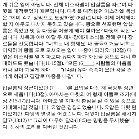
게 쉬운 일이 아닙니다. 전체 이스라엘이 압살롬을 따르며 다
윗을 대적했었기 때문입니다. 다윗을 대적했던 이스라엘 백성
은 “이미 각기 장막으로 도망하였”(8절)습니다. 이제 어찌해야
할 지 아무도 나서지 못하고 있습니다. 왕으로 선포했던 압살
롬은 죽었고 옛 왕 다윗을 어떻게 해야 할까요? 다윗이 직접 나
섭니다. 사독과 아비아달 두 제사장에게 소식을 전해 유다 장
로들을 선동합니다. “너희는 내 형제요, 내 골육이거늘 너희는
어찌하여 왕을 도로 모셔오는 일에 나중이 되리요.”(12절) 다
윗은 이스라엘 열 지파보다 유다지파가 자신을 왕으로 다시 추
대하도록 했습니다(11-15절). “모든 (6____) 사람들의 마음을
하나 같이 기울게 하매……”(14절) 유다 족속이 요단 강을 건
너게 하려고 길갈로 마중을 나갑니다.
압살롬의 장군이었던 (7_____)를 요압을 대신 해 국방부 장관
으로 세웁니다(13절). 아마사는 다윗의 여 형제 아들로 조카(대
상 2:15-17)입니다. 아마도 열 지파의 환심을 살 수 있을 것으로
기대해서일 것입니다. 요압은 경질되었습니다. 요압은 다윗 편
이었지만, 다윗의 명령을 어겼습니다. 다윗이 압살롬을 해치지
말고(18:12) 너그러이 대우해 달라(18:5)는 명령을 무시했습니
다. 신하의 도리를 져버린 것입니다.