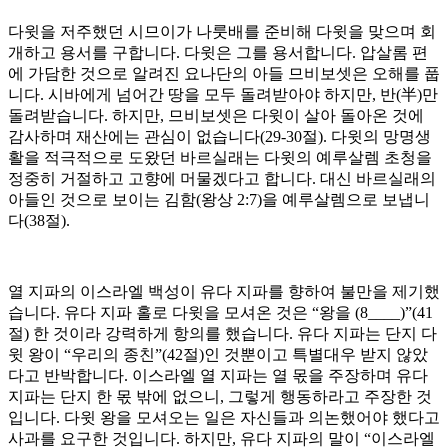
다윗을 저주했던 시므이가 나룻배를 준비해 다윗을 맞으며 회
개하고 용서를 구합니다. 다윗은 그를 용서합니다. 압살롬 편
에 가담한 것으로 알려진 요나단의 아들 므비보셋은 오해를 풉
니다. 시바에게 넘어간 땅을 모두 돌려받아야 하지만, 반(半)만
돌려받습니다. 하지만, 므비보셋은 다윗이 살아 돌아온 것에
감사하며 재산에는 관심이 없습니다(29-30절). 다윗의 망명생
활을 적극적으로 도왔던 바르실래는 다윗의 예루살렘 초청을
정중히 거절하고 고향에 머물겠다고 합니다. 대신 바르실래의
아들인 것으로 보이는 김함(왕상 2:7)을 예루살렘으로 보냅니
다(38절).
열 지파의 이스라엘 백성이 유다 지파를 향하여 불만을 제기했
습니다. 유다 지파 홀로 다윗을 모셔온 것은 “왕을 (8____)”(41
절) 한 것이라 강력하게 항의를 했습니다. 유다 지파는 단지 다
윗 왕이 “우리의 종친”(42절)인 것뿐이고 특별대우 받지 않았
다고 반박합니다. 이스라엘 열 지파는 열 몫을 주장하며 유다
지파는 단지 한 몫 밖에 없으니, 그렇게 행동하라고 주장한 것
입니다. 다윗 왕을 모셔오는 일은 자신들과 의논했어야 했다고
사과를 요구한 것입니다. 하지만, 유다 지파의 말이 “이스라엘