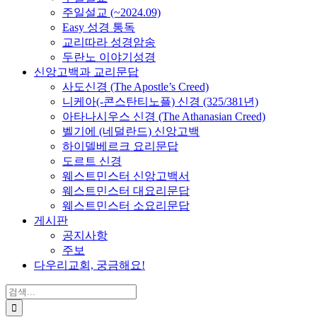
주일설교 (~2024.09)
Easy 성경 통독
교리따라 성경암송
두란노 이야기성경
신앙고백과 교리문답
사도신경 (The Apostle’s Creed)
니케아(-콘스탄티노플) 신경 (325/381년)
아타나시우스 신경 (The Athanasian Creed)
벨기에 (네덜란드) 신앙고백
하이델베르크 요리문답
도르트 신경
웨스트민스터 신앙고백서
웨스트민스터 대요리문답
웨스트민스터 소요리문답
게시판
공지사항
주보
다우리교회, 궁금해요!
검
색