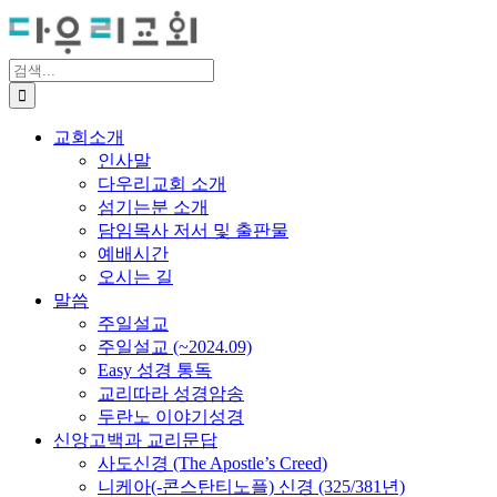
Skip
to
content
검
색
...
교회소개
인사말
다우리교회 소개
섬기는분 소개
담임목사 저서 및 출판물
예배시간
오시는 길
말씀
주일설교
주일설교 (~2024.09)
Easy 성경 통독
교리따라 성경암송
두란노 이야기성경
신앙고백과 교리문답
사도신경 (The Apostle’s Creed)
니케아(-콘스탄티노플) 신경 (325/381년)