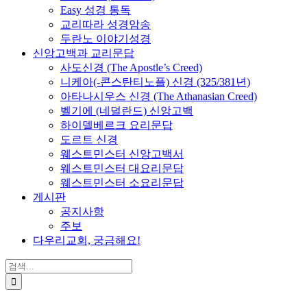
Easy 성경 통독
교리따라 성경암송
두란노 이야기성경
신앙고백과 교리문답
사도신경 (The Apostle’s Creed)
니케아(-콘스탄티노플) 신경 (325/381년)
아타나시우스 신경 (The Athanasian Creed)
벨기에 (네덜란드) 신앙고백
하이델베르크 요리문답
도르트 신경
웨스트민스터 신앙고백서
웨스트민스터 대요리문답
웨스트민스터 소요리문답
게시판
공지사항
주보
다우리교회, 궁금해요!
검
색
...