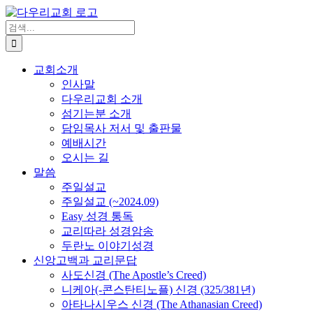
Skip
to
검
content
색
...
교회소개
인사말
다우리교회 소개
섬기는분 소개
담임목사 저서 및 출판물
예배시간
오시는 길
말씀
주일설교
주일설교 (~2024.09)
Easy 성경 통독
교리따라 성경암송
두란노 이야기성경
신앙고백과 교리문답
사도신경 (The Apostle’s Creed)
니케아(-콘스탄티노플) 신경 (325/381년)
아타나시우스 신경 (The Athanasian Creed)