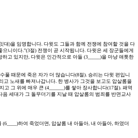
잇대)을 임명합니다. 다윗도 그들과 함께 전쟁에 참여할 것을 다
이 좋으니이다.”(3절) 전쟁이 곧 시작됩니다. 다윗은 세 장군들에게
고 있지만, 다윗은 인간적으로 아들 (3_____)을 마냥 애틋한
풀 때문에 죽은 자가 더 많습니다(8절). 승리는 다윗 편입니
리고 노새를 빠져나갑니다. 한 병사가 그것을 보고도 압살롬을
 위에 매우 큰 (4______)를 쌓아 장사합니다(17절). 패역
9). 다음 세대가 그 돌무더기를 지날 때 압살롬의 범죄를 반면교사
(6____)하여 죽었더면, 압살롬 내 아들아, 내 아들아, 하였더