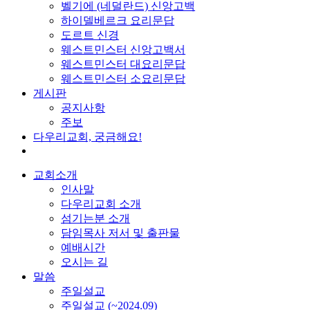
벨기에 (네덜란드) 신앙고백
하이델베르크 요리문답
도르트 신경
웨스트민스터 신앙고백서
웨스트민스터 대요리문답
웨스트민스터 소요리문답
게시판
공지사항
주보
다우리교회, 궁금해요!
교회소개
인사말
다우리교회 소개
섬기는분 소개
담임목사 저서 및 출판물
예배시간
오시는 길
말씀
주일설교
주일설교 (~2024.09)