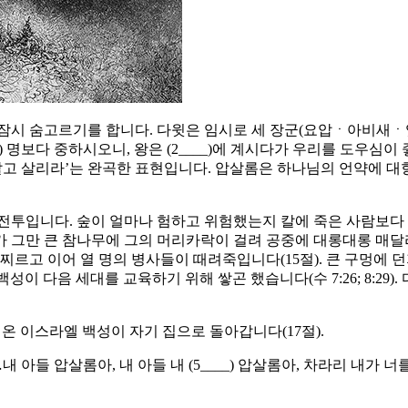
잠시 숨고르기를 합니다. 다윗은 임시로 세 장군(요압ㆍ아비새ㆍ
__) 명보다 중하시오니, 왕은 (2____)에 계시다가 우리를 도우심
고 살리라’는 완곡한 표현입니다. 압살롬은 하나님의 언약에 대항하
전투입니다. 숲이 얼마나 험하고 위험했는지 칼에 죽은 사람보다 수
가 그만 큰 참나무에 그의 머리카락이 걸려 공중에 대롱대롱 매달
고 이어 열 명의 병사들이 때려죽입니다(15절). 큰 구멍에 던지고 그
 백성이 다음 세대를 교육하기 위해 쌓곤 했습니다(수 7:26; 8:2
 온 이스라엘 백성이 자기 집으로 돌아갑니다(17절).
들 압살롬아, 내 아들 내 (5____) 압살롬아, 차라리 내가 너를 