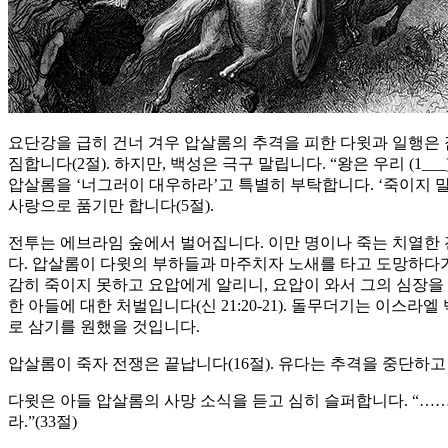
요단강을 급히 건너 겨우 압살롬의 추격을 피한 다윗과 일행은 
짐합니다(2절). 하지만, 백성은 극구 말립니다. “왕은 우리 (1_
압살롬을 ‘너그러이 대우하라’고 특별히 부탁합니다. ‘죽이지 말
사랑으로 품기만 합니다(5절).
전투는 에브라임 숲에서 벌어집니다. 이만 명이나 죽는 치열한 
다. 압살롬이 다윗의 부하들과 마주치자 노새를 타고 도망하다
감히 죽이지 못하고 요압에게 알리니, 요압이 와서 그의 심장을 찌르
한 아들에 대한 처벌입니다(신 21:20-21). 돌무더기는 이스라엘
로 삼기를 원했을 것입니다.
압살롬이 죽자 전쟁은 끝납니다(16절). 유다는 추격을 중단하고
다윗은 아들 압살롬의 사망 소식을 듣고 심히 슬퍼합니다. “……내 아
라.”(33절)