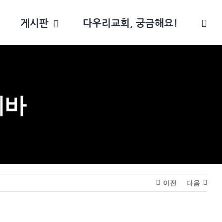
게시판
다우리교회, 궁금해요!
세바
이전
다음