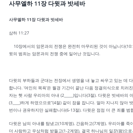
사무엘하 11장 다윗과 밧세바
사무엘하
11
장 다윗과 밧세바
삼하 11:27
10장에서의 암몬과의 전쟁은 완전히 마무리된 것이 아닙니다(10:14
윗의 범죄는 암몬과의 전쟁 중에 일어난 것입니다.
다윗의 부하들과 군대는 전장에서 생명을 내 놓고 싸우고 있는 데 다윗은
합니다. ‘여인의 목욕’은 월경 기간이 끝난 다음 정결의식으로 치러진
자는 헷 사람 우리아의 아내 (2_____)입니다(3절). 다윗은 밧세
(3____)하게 하였으므로”(4절) 같이 잠을 잡니다. 얼마 지나지
번이나 권유하지만 실패합니다(6-13절). 다윗은 점점 더 큰 죄를 범
다윗은 남의 아내를 탐냈고(10계명), 간음하고(7계명), 우리아를 죽
더 사랑하고 우상처럼 받들고(1-2계명), 결국 하나님의 일꾼(왕)으