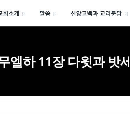
교회소개
말씀
신앙고백과 교리문답
무엘하 11장 다윗과 밧