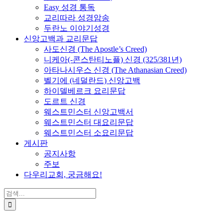
Easy 성경 통독
교리따라 성경암송
두란노 이야기성경
신앙고백과 교리문답
사도신경 (The Apostle’s Creed)
니케아(-콘스탄티노플) 신경 (325/381년)
아타나시우스 신경 (The Athanasian Creed)
벨기에 (네덜란드) 신앙고백
하이델베르크 요리문답
도르트 신경
웨스트민스터 신앙고백서
웨스트민스터 대요리문답
웨스트민스터 소요리문답
게시판
공지사항
주보
다우리교회, 궁금해요!
검
색
...