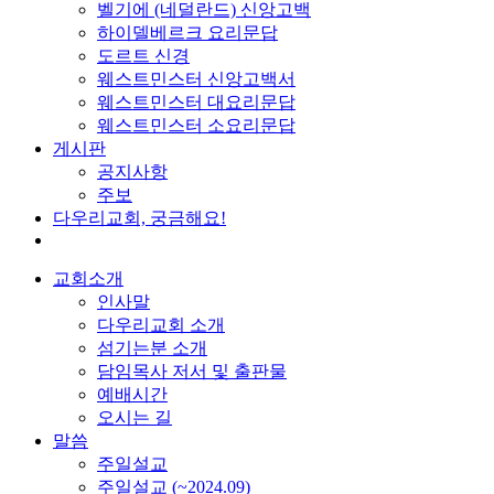
벨기에 (네덜란드) 신앙고백
하이델베르크 요리문답
도르트 신경
웨스트민스터 신앙고백서
웨스트민스터 대요리문답
웨스트민스터 소요리문답
게시판
공지사항
주보
다우리교회, 궁금해요!
교회소개
인사말
다우리교회 소개
섬기는분 소개
담임목사 저서 및 출판물
예배시간
오시는 길
말씀
주일설교
주일설교 (~2024.09)