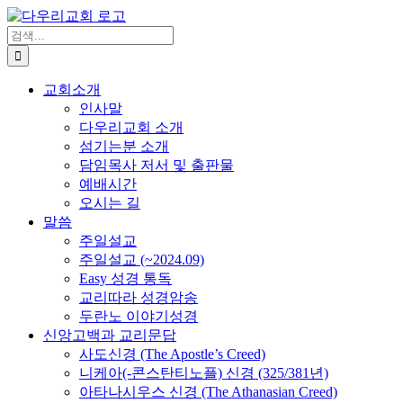
Skip
to
검
content
색
...
교회소개
인사말
다우리교회 소개
섬기는분 소개
담임목사 저서 및 출판물
예배시간
오시는 길
말씀
주일설교
주일설교 (~2024.09)
Easy 성경 통독
교리따라 성경암송
두란노 이야기성경
신앙고백과 교리문답
사도신경 (The Apostle’s Creed)
니케아(-콘스탄티노플) 신경 (325/381년)
아타나시우스 신경 (The Athanasian Creed)