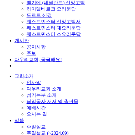
벨기에 (네덜란드) 신앙고백
하이델베르크 요리문답
도르트 신경
웨스트민스터 신앙고백서
웨스트민스터 대요리문답
웨스트민스터 소요리문답
게시판
공지사항
주보
다우리교회, 궁금해요!
교회소개
인사말
다우리교회 소개
섬기는분 소개
담임목사 저서 및 출판물
예배시간
오시는 길
말씀
주일설교
주일설교 (~2024.09)