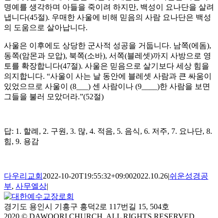
명예를 생각하며 아들을 죽이려 하지만, 백성이 요나단을 살려
냅니다(45절). 우매한 사울에 비해 믿음의 사람 요나단은 백성
의 도움으로 살아납니다.
사울은 이후에도 상당한 군사적 성공을 거둡니다. 남쪽(에돔),
동쪽(암몬과 모압), 북쪽(소바), 서쪽(블레셋)까지 사방으로 영
토를 확장합니다(47절). 사울은 믿음으로 살기보다 세상 힘을
의지합니다. “사울이 사는 날 동안에 블레셋 사람과 큰 싸움이
있었으므로 사울이 (8___) 센 사람이나 (9____)한 사람을 보면
그들을 불러 모았더라.”(52절)
답: 1. 할례, 2. 구원, 3. 많, 4. 적음, 5. 음식, 6. 저주, 7. 요나단, 8.
힘, 9. 용감
다우리교회
2022-10-20T19:55:32+09:00
2022.10.26
|
쉬운성경공
부
,
사무엘상
|
경기도 용인시 기흥구 흥덕2로 117번길 15, 504호
2020 © DAWOORI CHURCH. ALL RIGHTS RESERVED.