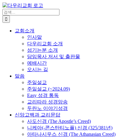
Skip
to
검
content
색
...
교회소개
인사말
다우리교회 소개
섬기는분 소개
담임목사 저서 및 출판물
예배시간
오시는 길
말씀
주일설교
주일설교 (~2024.09)
Easy 성경 통독
교리따라 성경암송
두란노 이야기성경
신앙고백과 교리문답
사도신경 (The Apostle’s Creed)
니케아(-콘스탄티노플) 신경 (325/381년)
아타나시우스 신경 (The Athanasian Creed)