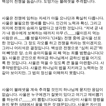
백성이 전쟁을 돕습니다. 도망가는 블레셋을 추격합니다.
사울은 전쟁에 임하는 자세가 아들 요나단과 확실히 다릅니다.
사울은 불필요한 맹세를 합니다. 인간의 노력과 확신, 그리고
의지에 전쟁의 승패가 달렸다고 생각한 것입니다. “저녁 곧 내
가 내 원수에게 보복하는 때까지 아무 (5____)물이든지 먹는
사람은 (6____)를 받을지어다.”(24절). 전쟁 중에 금식을 선포
한 것입니다. 그 정도 각오를 하고 전쟁을 하라는 뜻이겠지요.
그러나 어리석은 결정입니다. 백성은 전쟁으로 “심히 피곤”하
여 빼앗은 양, 소와 송아지들을 피 째 먹는 죄를 범했습니다(32
절). 사울은 군인으로 하여금 하나님께서 금하신 법을 어기도
록 한 것입니다. 사울은 먹을 수 있도록 큰 돌을 마련합니다. 사
후약방문입니다. 사울은 하나님의 법을 지키려고 노력하는 것
같아 보이지만, 그 법의 정신을 이해하지 못합니다.
사울이 블레셋을 계속 추격할 것인지 하나님께 묻지만 응답이
없습니다. 사울은 누구에겐가 잘못이 있다고 여기고 제비뽑기
를 하는데 (7_____)이 뽑힙니다(42절). 요나단이 사울의 명령을
듣지 못한 상태에서 꿀을 먹은 것 때문입니다. 사울은 자신의