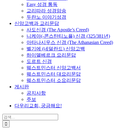
Easy 성경 통독
교리따라 성경암송
두란노 이야기성경
신앙고백과 교리문답
사도신경 (The Apostle’s Creed)
니케아(-콘스탄티노플) 신경 (325/381년)
아타나시우스 신경 (The Athanasian Creed)
벨기에 (네덜란드) 신앙고백
하이델베르크 요리문답
도르트 신경
웨스트민스터 신앙고백서
웨스트민스터 대요리문답
웨스트민스터 소요리문답
게시판
공지사항
주보
다우리교회, 궁금해요!
검
색
...