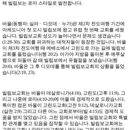
해 빌립보는 로마 스타일로 발전합니다.
바울(동행자: 실라ㆍ디모데ㆍ누가)은 제2차 전도여행 기간에
마케도니아 첫 도시 빌립보에 왔고 유럽 첫 번째 교회를 세웠
습니다. 빌립보교회 성도가 늘어나면서 문제도 생겼습니다
(1:28-30). 교회를 파괴하는 대적자들이 등장한 것입니다. 바울
이 제3차 전도여행 때 에베소에서 고린도로 가는 길에 빌립보
교회를 들렀습니다(행 20:2). 아가야 지방을 돌아본 후 예루살
렘으로 되돌아 갈 때 빌립보에서 유월절을 보냈습니다(행
20:6). 바울은 그 후 디모데를 통해 빌립보교회의 상황을 들었
습니다(2:19, 23).
빌립보교회는 바울이 데살로니가(4:16), 고린도(고후 11:9), 그
리고 나중에 로마(4:10-20)에 머물 때 경제적으로 도왔습니다.
특이한 점은 바울이 고린도교회(고전 9:12), 데살로니가교회
(살전 2:9) 그리고 다른 어느 교회로부터(빌 4:15)도 경제적 도
움을 받지 않았습니다. 그런 점에서 바울은 빌립보교회와 특별
한 관계를 맺고 있음을 짐작할 수 있습니다. 빌립보교회에는
고린도교회나 갈라디아교회에 나타나는 그런 심각한 긴장이