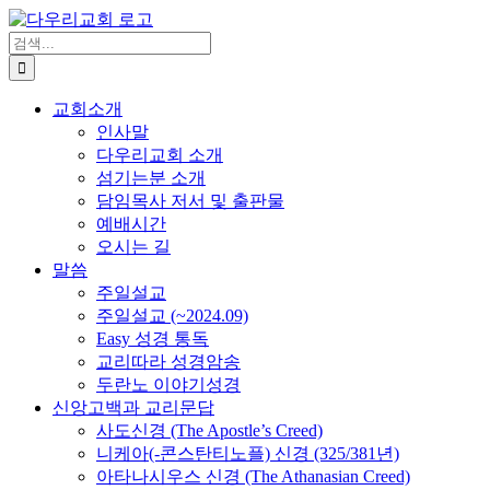
Skip
to
검
content
색
...
교회소개
인사말
다우리교회 소개
섬기는분 소개
담임목사 저서 및 출판물
예배시간
오시는 길
말씀
주일설교
주일설교 (~2024.09)
Easy 성경 통독
교리따라 성경암송
두란노 이야기성경
신앙고백과 교리문답
사도신경 (The Apostle’s Creed)
니케아(-콘스탄티노플) 신경 (325/381년)
아타나시우스 신경 (The Athanasian Creed)