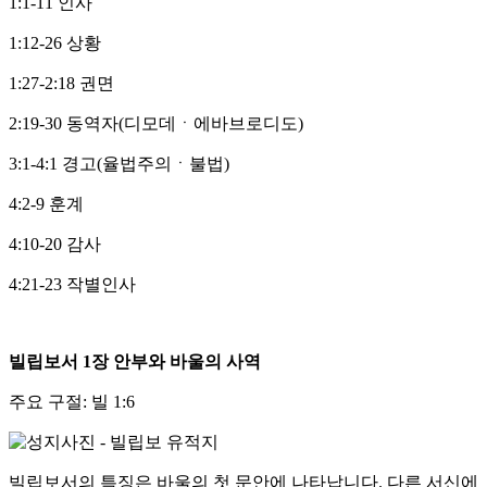
1:1-11 인사
1:12-26 상황
1:27-2:18 권면
2:19-30 동역자(디모데ㆍ에바브로디도)
3:1-4:1 경고(율법주의ㆍ불법)
4:2-9 훈계
4:10-20 감사
4:21-23 작별인사
빌립보서
1
장 안부와 바울의 사역
주요 구절: 빌 1:6
빌립보서의 특징은 바울의 첫 문안에 나타납니다. 다른 서신에