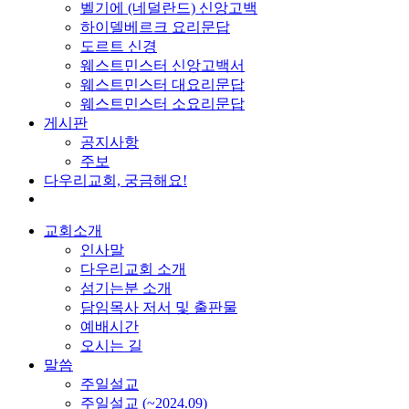
벨기에 (네덜란드) 신앙고백
하이델베르크 요리문답
도르트 신경
웨스트민스터 신앙고백서
웨스트민스터 대요리문답
웨스트민스터 소요리문답
게시판
공지사항
주보
다우리교회, 궁금해요!
교회소개
인사말
다우리교회 소개
섬기는분 소개
담임목사 저서 및 출판물
예배시간
오시는 길
말씀
주일설교
주일설교 (~2024.09)