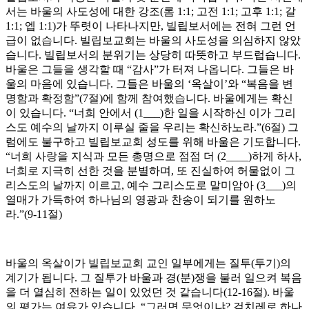
서는 바울의 사도성에 대한 강조(롬 1:1; 고전 1:1; 고후 1:1; 갈
1:1; 엡 1:1)가 뚜렷이 나타나지만, 빌립보서에는 전혀 그런 언
급이 없습니다. 빌립보교회는 바울의 사도성을 의심하지 않았
습니다. 빌립보서의 분위기는 상당히 따뜻하고 부드럽습니다.
바울은 그들을 생각할 때 “감사”가 터져 나옵니다. 그들은 바
울의 마음에 있습니다. 그들은 바울의 ‘옥살이’와 “복음을 변
명함과 확정함”(7절)에 함께 참여했습니다. 바울에게는 확신
이 있습니다. “너희 안에서 (1___)한 일을 시작하신 이가 그리
스도 예수의 날까지 이루실 줄을 우리는 확신하노라.”(6절) 그
럼에도 불구하고 빌립보교회 성도를 위해 바울은 기도합니다.
“너희 사랑을 지식과 모든 총명으로 점점 더 (2____)하게 하사,
너희로 지극히 선한 것을 분별하며, 또 진실하여 허물없이 그
리스도의 날까지 이르고, 예수 그리스도로 말미암아 (3___)의
열매가 가득하여 하나님의 영광과 찬송이 되기를 원하노
라.”(9-11절)
바울의 옥살이가 빌립보교회 교인 일부에게는 질투(투기)의
계기가 됩니다. 그 질투가 바울과 경(분)쟁을 불러 일으켜 복음
을 더 열심히 전하는 일이 있었던 것 같습니다(12-16절). 바울
의 평가는 여유가 있습니다. “그러면 무엇이냐? 겉치레로 하나