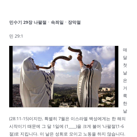
민수기
29
장 나팔절ㆍ속죄일ㆍ장막절
민 29:1
매
달
첫
날
은
거
룩
한
날
(28:11-15)이지만, 특별히 7월은 이스라엘 백성에게는 한 해의
시작이기 때문에 그 달 1일에 (1____)을 크게 불어 ‘나팔절’(1-6
절)로 지킵니다. 이 날은 성회로 모이고 노동을 하지 않습니다.