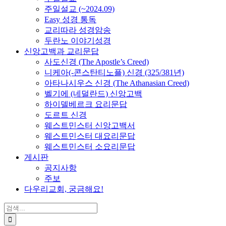
주일설교 (~2024.09)
Easy 성경 통독
교리따라 성경암송
두란노 이야기성경
신앙고백과 교리문답
사도신경 (The Apostle’s Creed)
니케아(-콘스탄티노플) 신경 (325/381년)
아타나시우스 신경 (The Athanasian Creed)
벨기에 (네덜란드) 신앙고백
하이델베르크 요리문답
도르트 신경
웨스트민스터 신앙고백서
웨스트민스터 대요리문답
웨스트민스터 소요리문답
게시판
공지사항
주보
다우리교회, 궁금해요!
검
색