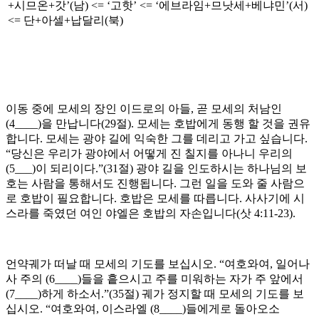
+시므온+갓’(남) <= ‘고핫’ <= ‘에브라임+므낫세+베냐민’(서)
<= 단+아셀+납달리(북)
이동 중에 모세의 장인 이드로의 아들, 곧 모세의 처남인
(4____)을 만납니다(29절). 모세는 호밥에게 동행 할 것을 권유
합니다. 모세는 광야 길에 익숙한 그를 데리고 가고 싶습니다.
“당신은 우리가 광야에서 어떻게 진 칠지를 아나니 우리의
(5___)이 되리이다.”(31절) 광야 길을 인도하시는 하나님의 보
호는 사람을 통해서도 진행됩니다. 그런 일을 도와 줄 사람으
로 호밥이 필요합니다. 호밥은 모세를 따릅니다. 사사기에 시
스라를 죽였던 여인 야엘은 호밥의 자손입니다(삿 4:11-23).
언약궤가 떠날 때 모세의 기도를 보십시오. “여호와여, 일어나
사 주의 (6____)들을 흩으시고 주를 미워하는 자가 주 앞에서
(7____)하게 하소서.”(35절) 궤가 정지할 때 모세의 기도를 보
십시오. “여호와여, 이스라엘 (8____)들에게로 돌아오소