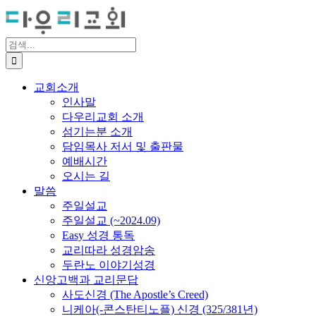
Skip
to
content
검
색
...
교회소개
인사말
다우리교회 소개
섬기는분 소개
담임목사 저서 및 출판물
예배시간
오시는 길
말씀
주일설교
주일설교 (~2024.09)
Easy 성경 통독
교리따라 성경암송
두란노 이야기성경
신앙고백과 교리문답
사도신경 (The Apostle’s Creed)
니케아(-콘스탄티노플) 신경 (325/381년)