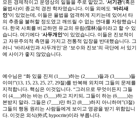
모든 경제적이고 운영상의 일들을 주로 맡았고,
‘
서기관
’
(혹은
율법사)이 종교적 경전 학자였습니다. 이들 외에도
‘
바리새
인
’
이 있었는데, 이들은 율법을 엄격하게 지키는데 있어서 타
의 추종을 불허할 정도였고 깨뜨릴 수 없는 연대를 자랑했습니
다. 한국 사회를 비교하면 유교의 유림(儒林)들이라고 할 수 있
습니다. 여기에다
‘
사두개인
’
이 있었습니다. 이들은 진보적이
고 자유주의적 측면을 가지고 전통적 입장을 반대했습니다. 그
러니 ‘바리새인과 사두개인’은 ‘보수와 진보’의 극단에 서 있기
에 사이가 좋지 않았습니다.
예수님은 “화 있을 진저 (1____)하는 (2_____)들과 (3______)들
이여!”(13, 15, 23, 25, 27, 29절)를 반복해 외치며 그들의 문제를
지적합니다. 핵심은 이것입니다. “그러므로 무엇이든지 그들
이 (4___)하는 바는 (5___)하고 지키되, 그들이 하는 (6____)는
본받지 말라. 그들은 (7___)만 하고 (8___)하지 아니하며”(3절)
그들의 행동 원리는 사람들에게 보이고 영광을 받기 위함입니
다. 이것은 외식(外式 hypocrite)이라 부릅니다.