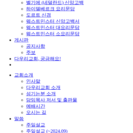
벨기에 (네덜란드) 신앙고백
하이델베르크 요리문답
도르트 신경
웨스트민스터 신앙고백서
웨스트민스터 대요리문답
웨스트민스터 소요리문답
게시판
공지사항
주보
다우리교회, 궁금해요!
교회소개
인사말
다우리교회 소개
섬기는분 소개
담임목사 저서 및 출판물
예배시간
오시는 길
말씀
주일설교
주일설교 (~2024.09)