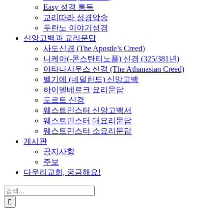
Easy 성경 통독
교리따라 성경암송
두란노 이야기성경
신앙고백과 교리문답
사도신경 (The Apostle’s Creed)
니케아(-콘스탄티노플) 신경 (325/381년)
아타나시우스 신경 (The Athanasian Creed)
벨기에 (네덜란드) 신앙고백
하이델베르크 요리문답
도르트 신경
웨스트민스터 신앙고백서
웨스트민스터 대요리문답
웨스트민스터 소요리문답
게시판
공지사항
주보
다우리교회, 궁금해요!
검
색
...