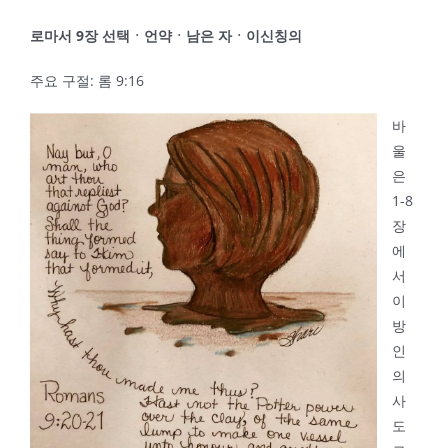
로마서
9
장 선택
ㆍ
언약
ㆍ
남은 자
ㆍ
이신칭의
주요 구절: 롬 9:16
바
울
은
1-8
장
에
서
이
방
인
의
사
도