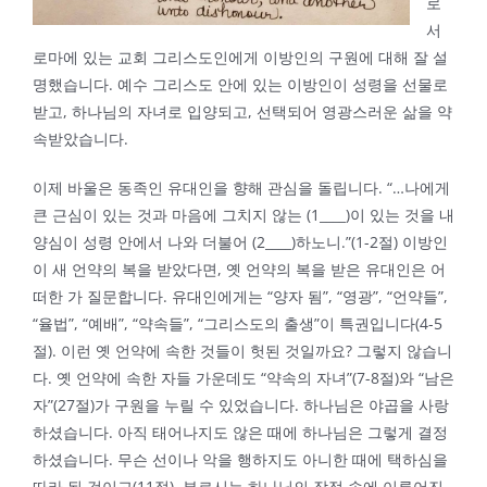
로
서
로마에 있는 교회 그리스도인에게 이방인의 구원에 대해 잘 설
명했습니다. 예수 그리스도 안에 있는 이방인이 성령을 선물로
받고, 하나님의 자녀로 입양되고, 선택되어 영광스러운 삶을 약
속받았습니다.
이제 바울은 동족인 유대인을 향해 관심을 돌립니다. “…나에게
큰 근심이 있는 것과 마음에 그치지 않는 (1____)이 있는 것을 내
양심이 성령 안에서 나와 더불어 (2____)하노니.”(1-2절) 이방인
이 새 언약의 복을 받았다면, 옛 언약의 복을 받은 유대인은 어
떠한 가 질문합니다. 유대인에게는 “양자 됨”, “영광”, “언약들”,
“율법”, “예배”, “약속들”, “그리스도의 출생”이 특권입니다(4-5
절). 이런 옛 언약에 속한 것들이 헛된 것일까요? 그렇지 않습니
다. 옛 언약에 속한 자들 가운데도 “약속의 자녀”(7-8절)와 “남은
자”(27절)가 구원을 누릴 수 있었습니다. 하나님은 야곱을 사랑
하셨습니다. 아직 태어나지도 않은 때에 하나님은 그렇게 결정
하셨습니다. 무슨 선이나 악을 행하지도 아니한 때에 택하심을
따라 된 것이고(11절), 부르시는 하나님의 작정 속에 이루어진